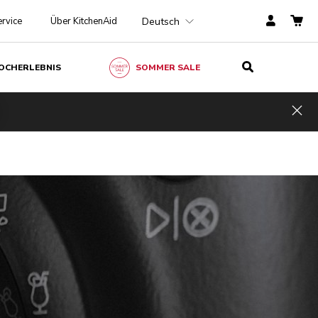
Deutsch
rvice
Über KitchenAid
OCHERLEBNIS
SOMMER SALE
Hid