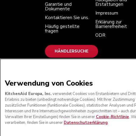
Garantie und
Erstattungen
Dokumente
Impressum
Kontaktieren Sie uns.
Erklärung zur
Häufig gestellte
Barrierefreiheit
fragen
ODR
HÄNDLERSUCHE
WIR AKZEPTIEREN
Verwendung von Cookies
KitchenAid Europa, Inc.
verwendet Cookies von Erstanbietern und Dritt
Erlebnis zu bieten (unbedingt notwendige Cookies). Mit Ihrer Zustimmun
zusätzlicher Funktionen (funktionale Cookies), statistischer Analysen u
Interessen und Ihre Internetsuchgewohnheiten zugeschnitten ist – auch du
Verwalten Ihrer Einstellungen) finden Sie in unserer
Cookie-Richtlinie
. W
verarbeiten, finden Sie in unserer
Datenschutzerklärung
.
© KitchenAid 2026 - Alle Rechte vorbehalten