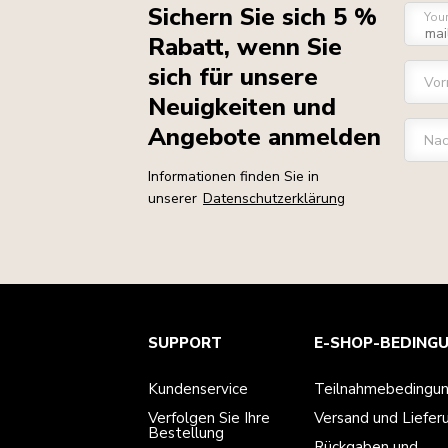
Sichern Sie sich 5 %
You
Rabatt, wenn Sie
sich für unsere
Vo
Neuigkeiten und
Angebote anmelden
Na
Informationen finden Sie in
unserer
Datenschutzerklärung
Kundenservice
Teilnahmebedingungen
Die Marke
Händlersuche
SUPPORT
E-SHOP-BEDING
Verfolgen Sie Ihre Bestellung
Versand und Lieferung
Unsere Geschichte
Garantie und Dokumente
Rückgaben und Erstattungen
Kontaktieren Sie uns.
Impressum
Kundenservice
Teilnahmebedingu
Häufig gestellte fragen
Erklärung zur Barrierefreiheit
ODR
Verfolgen Sie Ihre
Versand und Liefer
Bestellung
Rückgaben und