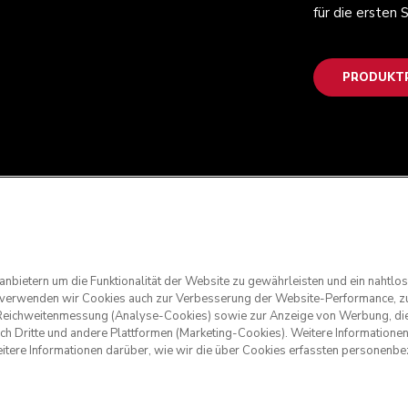
für die ersten
PRODUKTR
anbietern um die Funktionalität der Website zu gewährleisten und ein nahtl
g verwenden wir Cookies auch zur Verbesserung der Website-Performance, zu
nd Reichweitenmessung (Analyse-Cookies) sowie zur Anzeige von Werbung, die
rch Dritte und andere Plattformen (Marketing-Cookies). Weitere Informatione
eitere Informationen darüber, wie wir die über Cookies erfassten personen
. KitchenAid und das Design der Küchenmaschine sind eingetrage