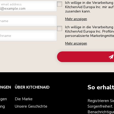
Ich willige in die Verarbeitu
r email address
KitchenAid Europa Inc. mir a
zusenden kann.
Mehr anzeigen
rname
Ich willige in die Verarbeitu
KitchenAid Europa Inc. Profili
chname
personalisierte Marketingmitt
Mehr anzeigen
So erhal
UNGEN
ÜBER KITCHENAID
ngen
Die Marke
Registrieren S
ung
Unsere Geschichte
Sorgenfreiheit.
Benachrichtigu