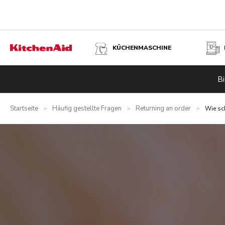
KÜCHENMASCHINE
Bi
Startseite
Häufig gestellte Fragen
Returning an order
>
>
>
Wie sch