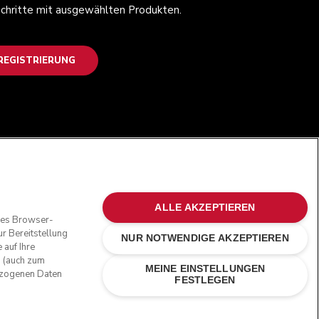
 Schritte mit ausgewählten Produkten.
EGISTRIERUNG
FOLGEN SIE UNS
ALLE AKZEPTIEREN
oses Browser-
r Bereitstellung
NUR NOTWENDIGE AKZEPTIEREN
 auf Ihre
n (auch zum
MEINE EINSTELLUNGEN
bezogenen Daten
FESTLEGEN
ne Marken in den USA und in anderen Ländern.