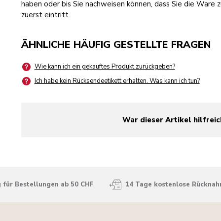
haben oder bis Sie nachweisen können, dass Sie die Ware
zuerst eintritt.
ÄHNLICHE HÄUFIG GESTELLTE FRAGEN
Wie kann ich ein gekauftes Produkt zurückgeben?
Ich habe kein Rücksendeetikett erhalten. Was kann ich tun?
War dieser Artikel hilfreic
yes
no
 für Bestellungen ab 50 CHF
14 Tage kostenlose Rückna