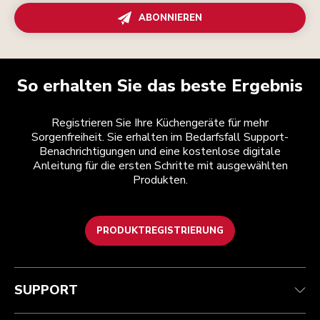
ABONNIEREN
So erhalten Sie das beste Ergebnis
Registrieren Sie Ihre Küchengeräte für mehr
Sorgenfreiheit. Sie erhalten im Bedarfsfall Support-
Benachrichtigungen und eine kostenlose digitale
Anleitung für die ersten Schritte mit ausgewählten
Produkten.
PRODUKTREGISTRIERUNG
Kundenservice
Teilnahmebedingungen
Die Marke
Händlersuche
Verfolgen Sie Ihre Bestellung
Versand und Lieferung
Unsere Geschichte
SUPPORT
Garantie und Dokumente
Rückgaben und Erstattungen
Kontaktieren Sie uns.
Impressum
Häufig gestellte fragen
Erklärung zur Barrierefreiheit
ODR