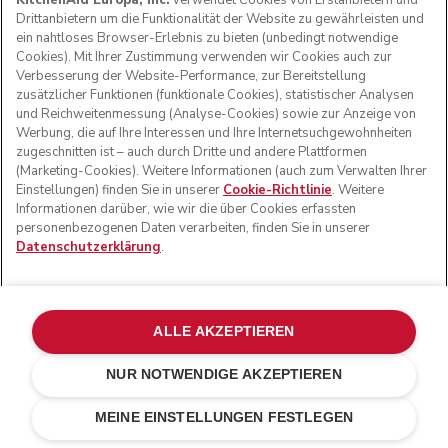
KitchenAid Europa, Inc.
verwendet Cookies von Erstanbietern und
Drittanbietern um die Funktionalität der Website zu gewährleisten und
ein nahtloses Browser-Erlebnis zu bieten (unbedingt notwendige
Cookies). Mit Ihrer Zustimmung verwenden wir Cookies auch zur
Verbesserung der Website-Performance, zur Bereitstellung
zusätzlicher Funktionen (funktionale Cookies), statistischer Analysen
und Reichweitenmessung (Analyse-Cookies) sowie zur Anzeige von
Werbung, die auf Ihre Interessen und Ihre Internetsuchgewohnheiten
zugeschnitten ist – auch durch Dritte und andere Plattformen
(Marketing-Cookies). Weitere Informationen (auch zum Verwalten Ihrer
Einstellungen) finden Sie in unserer
Cookie-Richtlinie
. Weitere
Hier kommt die tropische Variante der Frozen Margarita.
Informationen darüber, wie wir die über Cookies erfassten
Sie vereint alles, was Sie an diesem Klassiker lieben,
personenbezogenen Daten verarbeiten, finden Sie in unserer
ergänzt durch reife Mangos, um die Zitrusnote
Datenschutzerklärung
.
abzumildern, sowie Chili und Kreuzkümmel für eine subtile
Würze. Verwenden Sie die Ice Crush-Einstellung, bis die
Mischung die perfekte Konsistenz erreicht hat, und
servieren Sie sie anschließend mit einem Salz-Chili-Rand
ALLE AKZEPTIEREN
und einer Limettenscheibe. Am besten genießen Sie
diesen Drink in unmittelbarer Nähe eines Pools.
NUR NOTWENDIGE AKZEPTIEREN
MEINE EINSTELLUNGEN FESTLEGEN