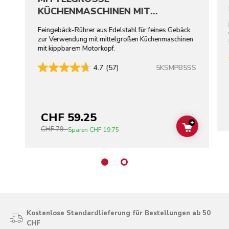
KÜCHENMASCHINEN MIT
KIPPBAREM MOTORKOPF –
Feingebäck-Rührer aus Edelstahl für feines Gebäck
EDELSTAHL
zur Verwendung mit mittelgroßen Küchenmaschinen
mit kippbarem Motorkopf.
5KSMPB5SS
4.7
(57)
CHF 59.25
+
CHF 79.-
ADD TO C
Sparen
CHF 19.75
Kostenlose Standardlieferung für Bestellungen ab 50
CHF