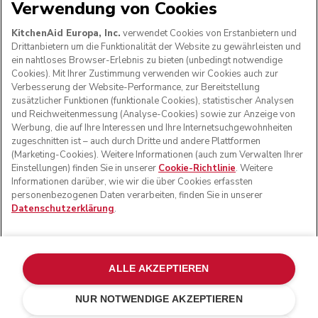
Verwendung von Cookies
WIR AKZEPTIEREN
KitchenAid Europa, Inc.
verwendet Cookies von Erstanbietern und
Drittanbietern um die Funktionalität der Website zu gewährleisten und
ein nahtloses Browser-Erlebnis zu bieten (unbedingt notwendige
Cookies). Mit Ihrer Zustimmung verwenden wir Cookies auch zur
FOLGEN SIE UNS
Verbesserung der Website-Performance, zur Bereitstellung
zusätzlicher Funktionen (funktionale Cookies), statistischer Analysen
und Reichweitenmessung (Analyse-Cookies) sowie zur Anzeige von
Werbung, die auf Ihre Interessen und Ihre Internetsuchgewohnheiten
zugeschnitten ist – auch durch Dritte und andere Plattformen
(Marketing-Cookies). Weitere Informationen (auch zum Verwalten Ihrer
Einstellungen) finden Sie in unserer
Cookie-Richtlinie
. Weitere
Informationen darüber, wie wir die über Cookies erfassten
personenbezogenen Daten verarbeiten, finden Sie in unserer
Datenschutzerklärung
.
© KitchenAid 2026 - Alle Rechte vorbehalten. KitchenAid
und das Design der Küchenmaschine sind eingetragene
ALLE AKZEPTIEREN
Marken in den USA und in anderen Ländern.
NUR NOTWENDIGE AKZEPTIEREN
Meine cookies verwalten
Datenschutzerklärung