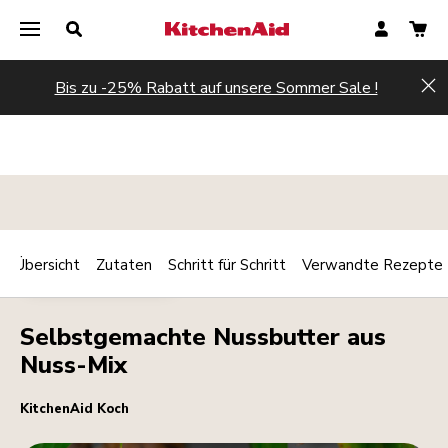
Bis zu -25% Rabatt auf unsere Sommer Sale !
Hi
Übersicht
Zutaten
Schritt für Schritt
Verwandte Rezepte
Print
FRÜHSTÜCK/BRUNCH
Share
Selbstgemachte Nussbutter aus
Nuss-Mix
KitchenAid Koch