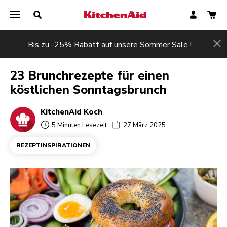
Bis zu -25% Rabatt auf unsere Sommer Sale !
Hi
23 Brunchrezepte für einen
köstlichen Sonntagsbrunch
KitchenAid Koch
5 Minuten Lesezeit
27 März 2025
REZEPTINSPIRATIONEN