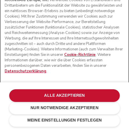
KitchenAid Europa, Inc.
verwendet Cookies von Erstanbietern und
Sie vor dem Aufschäumen einfach eine Vanilleschote in die
Drittanbietern um die Funktionalität der Website zu gewährleisten und
Milch und genießen Sie das herrliche Vanillearoma, das
ein nahtloses Browser-Erlebnis zu bieten (unbedingt notwendige
dem klassischen Caf­fè Lat­te – und dem Brunch – eine
Cookies). Mit Ihrer Zustimmung verwenden wir Cookies auch zur
völlig neue Geschmacksdimension verleiht.
Verbesserung der Website-Performance, zur Bereitstellung
zusätzlicher Funktionen (funktionale Cookies), statistischer Analysen
und Reichweitenmessung (Analyse-Cookies) sowie zur Anzeige von
23. Cappuccino
Werbung, die auf Ihre Interessen und Ihre Internetsuchgewohnheiten
zugeschnitten ist – auch durch Dritte und andere Plattformen
(Marketing-Cookies). Weitere Informationen (auch zum Verwalten Ihrer
Einstellungen) finden Sie in unserer
Cookie-Richtlinie
. Weitere
Informationen darüber, wie wir die über Cookies erfassten
personenbezogenen Daten verarbeiten, finden Sie in unserer
Datenschutzerklärung
.
ALLE AKZEPTIEREN
NUR NOTWENDIGE AKZEPTIEREN
Kann man ohne frisch zubereiteten Cappuccino überhaupt
MEINE EINSTELLUNGEN FESTLEGEN
von einem Brunch sprechen? Nicht, wenn es nach uns geht.