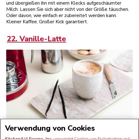
und übergießen ihn mit einem Klecks aufgeschäumter
Milch. Lassen Sie sich aber nicht von der Größe täuschen.
Oder davon, wie einfach er zubereitet werden kann.
Kleiner Kaffee. Großer Kick garantiert.
22. Vanille-Latte
Verwendung von Cookies
Vergessen Sie aromatisierten Sirup. Nichts geht über den
süßen, leicht blumigen Geschmack frischer Vanille. Geben