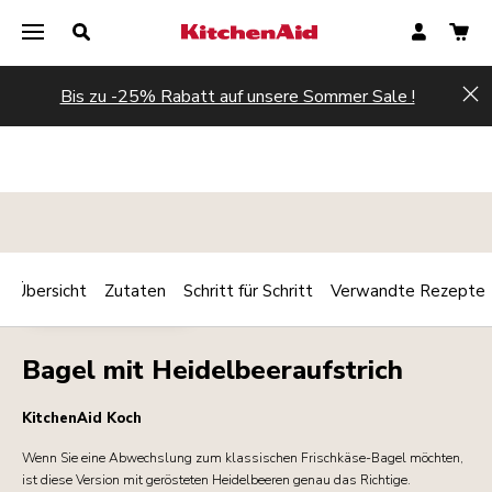
Bis zu -25% Rabatt auf unsere Sommer Sale !
Hi
Übersicht
Zutaten
Schritt für Schritt
Verwandte Rezepte
Print
FRÜHSTÜCK/BRUNCH
Share
Bagel mit Heidelbeeraufstrich
KitchenAid Koch
Wenn Sie eine Abwechslung zum klassischen Frischkäse-Bagel möchten,
ist diese Version mit gerösteten Heidelbeeren genau das Richtige.