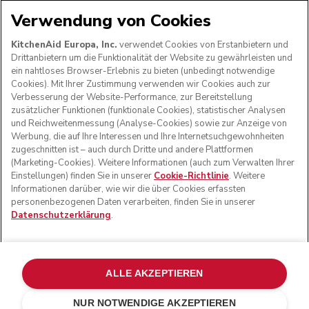
Verwendung von Cookies
WIR AKZEPTIEREN
KitchenAid Europa, Inc.
verwendet Cookies von Erstanbietern und
Drittanbietern um die Funktionalität der Website zu gewährleisten und
ein nahtloses Browser-Erlebnis zu bieten (unbedingt notwendige
Cookies). Mit Ihrer Zustimmung verwenden wir Cookies auch zur
FOLGEN SIE UNS
Verbesserung der Website-Performance, zur Bereitstellung
zusätzlicher Funktionen (funktionale Cookies), statistischer Analysen
und Reichweitenmessung (Analyse-Cookies) sowie zur Anzeige von
Werbung, die auf Ihre Interessen und Ihre Internetsuchgewohnheiten
zugeschnitten ist – auch durch Dritte und andere Plattformen
(Marketing-Cookies). Weitere Informationen (auch zum Verwalten Ihrer
Einstellungen) finden Sie in unserer
Cookie-Richtlinie
. Weitere
Informationen darüber, wie wir die über Cookies erfassten
personenbezogenen Daten verarbeiten, finden Sie in unserer
Datenschutzerklärung
.
© KitchenAid 2026 - Alle Rechte vorbehalten. KitchenAid
und das Design der Küchenmaschine sind eingetragene
ALLE AKZEPTIEREN
Marken in den USA und in anderen Ländern.
NUR NOTWENDIGE AKZEPTIEREN
Meine cookies verwalten
Datenschutzerklärung