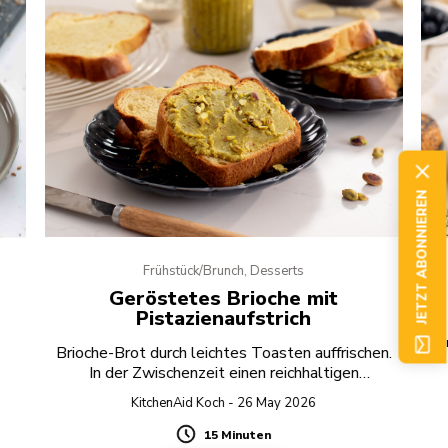
JETZT ABONNIEREN
Frühstück/Brunch, Desserts
Geröstetes Brioche mit
Pistazienaufstrich
Ei
Brioche-Brot durch leichtes Toasten auffrischen.
.
In der Zwischenzeit einen reichhaltigen
Pistazienaufstrich mit weißer Schokolade
KitchenAid Koch - 26 May 2026
zubereiten.
15 Minuten
Duration