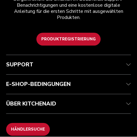
Benachrichtigungen und eine kostenlose digitale
Anleitung für die ersten Schritte mit ausgewählten
Produkten.
PRODUKTREGISTRIERUNG
Kundenservice
Teilnahmebedingungen
Die Marke
Händlersuche
Verfolgen Sie Ihre Bestellung
Versand und Lieferung
Unsere Geschichte
SUPPORT
Garantie und Dokumente
Rückgaben und Erstattungen
Kontaktieren Sie uns.
Impressum
Häufig gestellte fragen
Erklärung zur Barrierefreiheit
ODR
E-SHOP-BEDINGUNGEN
ÜBER KITCHENAID
HÄNDLERSUCHE