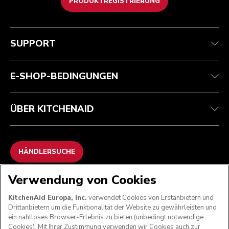
PRODUKTREGISTRIERUNG
Kundenservice
Teilnahmebedingungen
Die Marke
Händlersuche
Verfolgen Sie Ihre Bestellung
Versand und Lieferung
Unsere Geschichte
SUPPORT
Garantie und Dokumente
Rückgaben und Erstattungen
Kontaktieren Sie uns.
Impressum
Häufig gestellte fragen
Erklärung zur Barrierefreiheit
ODR
E-SHOP-BEDINGUNGEN
ÜBER KITCHENAID
HÄNDLERSUCHE
Verwendung von Cookies
WIR AKZEPTIEREN
KitchenAid Europa, Inc.
verwendet Cookies von Erstanbietern und
Drittanbietern um die Funktionalität der Website zu gewährleisten und
ein nahtloses Browser-Erlebnis zu bieten (unbedingt notwendige
Cookies). Mit Ihrer Zustimmung verwenden wir Cookies auch zur