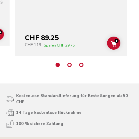
SS
+
CHF 89.25
ADD TO CART
+
CHF 119.-
ADD TO C
Sparen
CHF 29.75
Kostenlose Standardlieferung für Bestellungen ab 50
CHF
14 Tage kostenlose Rücknahme
100 % sichere Zahlung