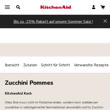
Bis zu -25% Rabatt auf unsere Sommer Sale !
Hi
Übersicht
Zutaten
Schritt für Schritt
Verwandte Rezepte
Print
CHIPS
Share
Zucchini Pommes
KitchenAid Koch
Altes Brot muss nicht im Mülleimer enden, sondern kann stattdessen
wunderbar in selbstgemachte Semmelbrösel verwandelt und für Zucchini-