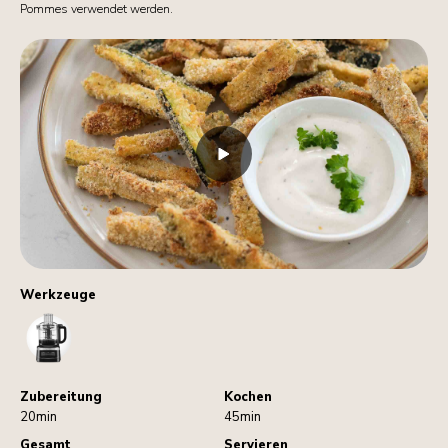
Pommes verwendet werden.
Werkzeuge
FoodProcessor
Zubereitung
Kochen
20min
45min
Gesamt
Servieren