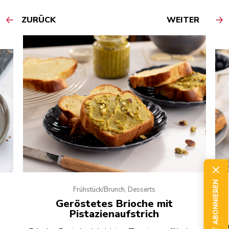
ZURÜCK
WEITER
JETZT ABONNIEREN
Frühstück/Brunch, Desserts
Geröstetes Brioche mit
Pistazienaufstrich
Ei