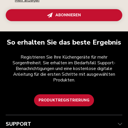
Mehr anzeigen
ABONNIEREN
So erhalten Sie das beste Ergebnis
Registrieren Sie Ihre Küchengeräte für mehr
Sorgenfreiheit. Sie erhalten im Bedarfsfall Support-
Benachrichtigungen und eine kostenlose digitale
Anleitung für die ersten Schritte mit ausgewählten
Produkten.
PRODUKTREGISTRIERUNG
Kundenservice
Teilnahmebedingungen
Die Marke
Händlersuche
Verfolgen Sie Ihre Bestellung
Versand und Lieferung
Unsere Geschichte
SUPPORT
Garantie und Dokumente
Rückgaben und Erstattungen
Kontaktieren Sie uns.
Impressum