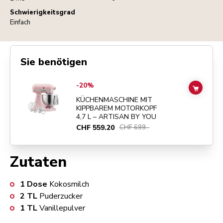
Schwierigkeitsgrad
Einfach
Sie benötigen
Go to
KÜCHENMASCHINE MIT KIPPBAREM MOTORKOPF 4,7 L – ART
-20%
ADD TO
KÜCHENMASCHINE MIT
KIPPBAREM MOTORKOPF
4,7 L – ARTISAN BY YOU
CHF 559.20
CHF 699.-
Zutaten
1
Dose
Kokosmilch
2
TL
Puderzucker
1
TL
Vanillepulver