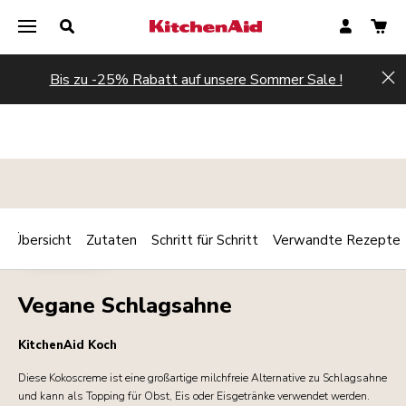
Bis zu -25% Rabatt auf unsere Sommer Sale !
Hi
Übersicht
Zutaten
Schritt für Schritt
Verwandte Rezepte
Print
BACKWAREN
Share
Vegane Schlagsahne
KitchenAid Koch
Diese Kokoscreme ist eine großartige milchfreie Alternative zu Schlagsahne
und kann als Topping für Obst, Eis oder Eisgetränke verwendet werden.