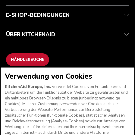
Häufig gestellte fragen
Erklärung zur Barrierefreiheit
ODR
E-SHOP-BEDINGUNGEN
ÜBER KITCHENAID
HÄNDLERSUCHE
Verwendung von Cookies
WIR AKZEPTIEREN
KitchenAid Europa, Inc.
verwendet Cookies von Erstanbietern und
Drittanbietern um die Funktionalität der Website zu gewährleisten und
ein nahtloses Browser-Erlebnis zu bieten (unbedingt notwendige
Cookies). Mit Ihrer Zustimmung verwenden wir Cookies auch zur
FOLGEN SIE UNS
Verbesserung der Website-Performance, zur Bereitstellung
zusätzlicher Funktionen (funktionale Cookies), statistischer Analysen
und Reichweitenmessung (Analyse-Cookies) sowie zur Anzeige von
Werbung, die auf Ihre Interessen und Ihre Internetsuchgewohnheiten
zugeschnitten ist – auch durch Dritte und andere Plattformen