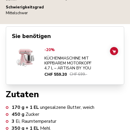
Schwierigkeitsgrad
Mittelschwer
Sie benötigen
Go to
KÜCHENMASCHINE MIT KIPPBAREM MOTORKOPF 4,7 L – ART
-20%
ADD TO
KÜCHENMASCHINE MIT
KIPPBAREM MOTORKOPF
4,7 L – ARTISAN BY YOU
CHF 559.20
CHF 699.-
Zutaten
170
g + 1 EL
ungesalzene Butter, weich
450
g
Zucker
3
Ei, Raumtemperatur
350
g + 1 EL
Mehl