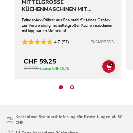
MITTELGROSSE
KÜCHENMASCHINEN MIT
KIPPBAREM MOTORKOPF –
Feingebäck-Rührer aus Edelstahl für feines Gebäck
EDELSTAHL
zur Verwendung mit mittelgroßen Küchenmaschinen
mit kippbarem Motorkopf.
5KSMPB5SS
4.7
(57)
CHF 59.25
+
CHF 79.-
ADD TO C
Sparen
CHF 19.75
Kostenlose Standardlieferung für Bestellungen ab 50
CHF