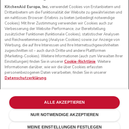
KitchenAid Europa, Inc.
verwendet Cookies von Erstanbietern und
Drittanbietern um die Funktionalität der Website zu gewährleisten und
ein nahtloses Browser-Erlebnis zu bieten (unbedingt notwendige
Cookies). Mit Ihrer Zustimmung verwenden wir Cookies auch zur
FOLGEN SIE UNS
Verbesserung der Website-Performance, zur Bereitstellung
zusätzlicher Funktionen (funktionale Cookies), statistischer Analysen
und Reichweitenmessung (Analyse-Cookies) sowie zur Anzeige von
Werbung, die auf Ihre Interessen und Ihre Internetsuchgewohnheiten
zugeschnitten ist – auch durch Dritte und andere Plattformen
(Marketing-Cookies). Weitere Informationen (auch zum Verwalten Ihrer
Einstellungen) finden Sie in unserer
Cookie-Richtlinie
. Weitere
Informationen darüber, wie wir die über Cookies erfassten
personenbezogenen Daten verarbeiten, finden Sie in unserer
Datenschutzerklärung
.
© KitchenAid 2026 - Alle Rechte vorbehalten. KitchenAid
und das Design der Küchenmaschine sind eingetragene
ALLE AKZEPTIEREN
Marken in den USA und in anderen Ländern.
NUR NOTWENDIGE AKZEPTIEREN
Meine cookies verwalten
Datenschutzerklärung
Cookie-Erklärung
Andere Länder
Online-Schlichtung
MEINE EINSTELLUNGEN FESTLEGEN