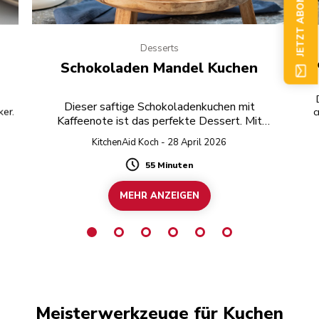
JETZT ABONNIEREN
Desserts
V
Schokoladen Mandel Kuchen
Dieser saftige Schokoladenkuchen mit
ker.
c
Kaffeenote ist das perfekte Dessert. Mit
glutenfreier dunkler Schokolade kann das Rezept
KitchenAid Koch - 28 April 2026
auch komplett glutenfrei zubereitet werden.
55 Minuten
Duration
MEHR ANZEIGEN
Meisterwerkzeuge für Kuchen