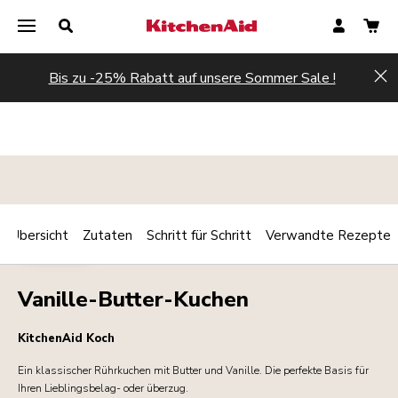
Bis zu -25% Rabatt auf unsere Sommer Sale !
Hi
Übersicht
Zutaten
Schritt für Schritt
Verwandte Rezepte
Print
DESSERTS
Share
Vanille-Butter-Kuchen
KitchenAid Koch
Ein klassischer Rührkuchen mit Butter und Vanille. Die perfekte Basis für
Ihren Lieblingsbelag- oder überzug.