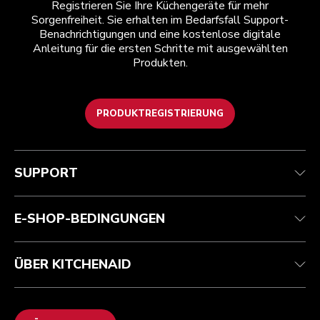
Registrieren Sie Ihre Küchengeräte für mehr
Sorgenfreiheit. Sie erhalten im Bedarfsfall Support-
Benachrichtigungen und eine kostenlose digitale
Anleitung für die ersten Schritte mit ausgewählten
Produkten.
PRODUKTREGISTRIERUNG
Kundenservice
Teilnahmebedingungen
Die Marke
Händlersuche
Verfolgen Sie Ihre Bestellung
Versand und Lieferung
Unsere Geschichte
SUPPORT
Garantie und Dokumente
Rückgaben und Erstattungen
Kontaktieren Sie uns.
Impressum
Häufig gestellte fragen
Erklärung zur Barrierefreiheit
ODR
E-SHOP-BEDINGUNGEN
ÜBER KITCHENAID