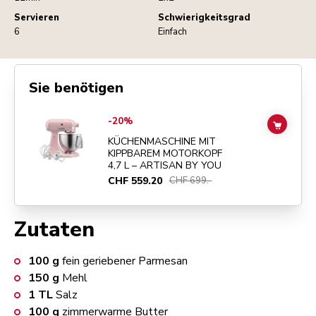
Servieren
Schwierigkeitsgrad
6
Einfach
Sie benötigen
Go to
KÜCHENMASCHINE MIT KIPPBAREM MOTORKOPF 4,7 L – ART
-20%
ADD TO
KÜCHENMASCHINE MIT
KIPPBAREM MOTORKOPF
4,7 L – ARTISAN BY YOU
CHF 559.20
CHF 699.-
Zutaten
100
g
fein geriebener Parmesan
150
g
Mehl
1
TL
Salz
100
g
zimmerwarme Butter