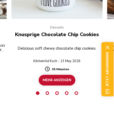
Desserts
Knusprige Chocolate Chip Cookies
eckt
Delicious soft chewy chocolate chip cookies.
für
di
mü
JETZT ABONNIEREN
KitchenAid Koch - 13 May 2026
35 Minuten
Duration
MEHR ANZEIGEN