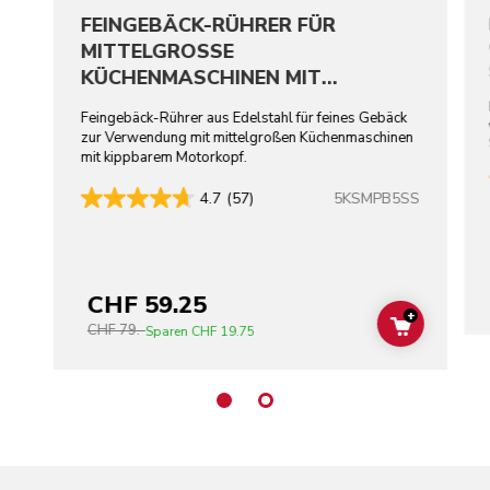
FEINGEBÄCK-RÜHRER FÜR
MITTELGROSSE
KÜCHENMASCHINEN MIT
KIPPBAREM MOTORKOPF –
Feingebäck-Rührer aus Edelstahl für feines Gebäck
EDELSTAHL
zur Verwendung mit mittelgroßen Küchenmaschinen
mit kippbarem Motorkopf.
5KSMPB5SS
4.7
(57)
CHF 59.25
+
CHF 79.-
ADD TO C
Sparen
CHF 19.75