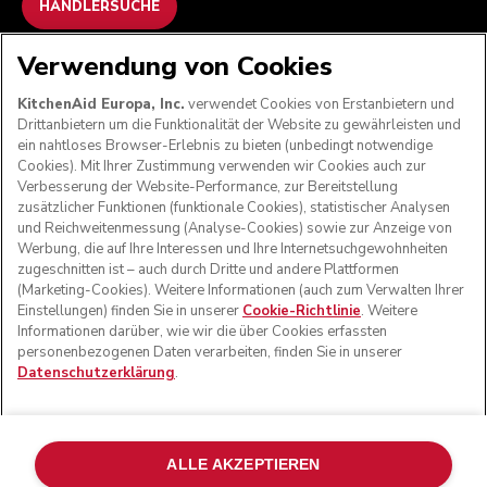
HÄNDLERSUCHE
Verwendung von Cookies
WIR AKZEPTIEREN
KitchenAid Europa, Inc.
verwendet Cookies von Erstanbietern und
Drittanbietern um die Funktionalität der Website zu gewährleisten und
ein nahtloses Browser-Erlebnis zu bieten (unbedingt notwendige
Cookies). Mit Ihrer Zustimmung verwenden wir Cookies auch zur
FOLGEN SIE UNS
Verbesserung der Website-Performance, zur Bereitstellung
zusätzlicher Funktionen (funktionale Cookies), statistischer Analysen
und Reichweitenmessung (Analyse-Cookies) sowie zur Anzeige von
Werbung, die auf Ihre Interessen und Ihre Internetsuchgewohnheiten
zugeschnitten ist – auch durch Dritte und andere Plattformen
(Marketing-Cookies). Weitere Informationen (auch zum Verwalten Ihrer
Einstellungen) finden Sie in unserer
Cookie-Richtlinie
. Weitere
Informationen darüber, wie wir die über Cookies erfassten
personenbezogenen Daten verarbeiten, finden Sie in unserer
Datenschutzerklärung
.
© KitchenAid 2026 - Alle Rechte vorbehalten. KitchenAid
und das Design der Küchenmaschine sind eingetragene
ALLE AKZEPTIEREN
Marken in den USA und in anderen Ländern.