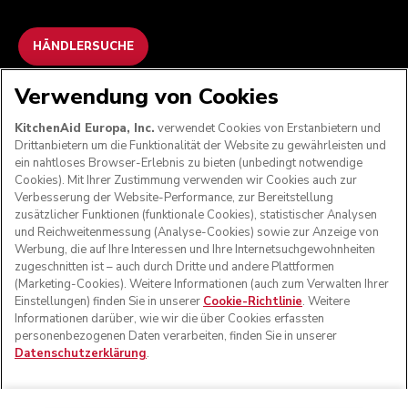
HÄNDLERSUCHE
Verwendung von Cookies
WIR AKZEPTIEREN
KitchenAid Europa, Inc.
verwendet Cookies von Erstanbietern und
Drittanbietern um die Funktionalität der Website zu gewährleisten und
ein nahtloses Browser-Erlebnis zu bieten (unbedingt notwendige
Cookies). Mit Ihrer Zustimmung verwenden wir Cookies auch zur
FOLGEN SIE UNS
Verbesserung der Website-Performance, zur Bereitstellung
zusätzlicher Funktionen (funktionale Cookies), statistischer Analysen
und Reichweitenmessung (Analyse-Cookies) sowie zur Anzeige von
Werbung, die auf Ihre Interessen und Ihre Internetsuchgewohnheiten
zugeschnitten ist – auch durch Dritte und andere Plattformen
(Marketing-Cookies). Weitere Informationen (auch zum Verwalten Ihrer
Einstellungen) finden Sie in unserer
Cookie-Richtlinie
. Weitere
Informationen darüber, wie wir die über Cookies erfassten
personenbezogenen Daten verarbeiten, finden Sie in unserer
Datenschutzerklärung
.
© KitchenAid 2026 - Alle Rechte vorbehalten. KitchenAid