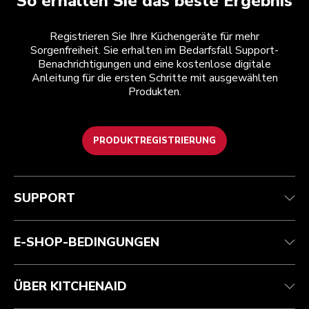
So erhalten Sie das beste Ergebnis
Registrieren Sie Ihre Küchengeräte für mehr
Sorgenfreiheit. Sie erhalten im Bedarfsfall Support-
Benachrichtigungen und eine kostenlose digitale
Anleitung für die ersten Schritte mit ausgewählten
Produkten.
PRODUKTREGISTRIERUNG
Kundenservice
Teilnahmebedingungen
Die Marke
Händlersuche
Verfolgen Sie Ihre Bestellung
Versand und Lieferung
Unsere Geschichte
SUPPORT
Garantie und Dokumente
Rückgaben und Erstattungen
Kontaktieren Sie uns.
Impressum
Häufig gestellte fragen
Erklärung zur Barrierefreiheit
ODR
E-SHOP-BEDINGUNGEN
ÜBER KITCHENAID