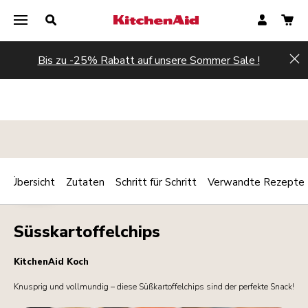
Bis zu -25% Rabatt auf unsere Sommer Sale !
Hi
Übersicht
Zutaten
Schritt für Schritt
Verwandte Rezepte
Print
CHIPS
Share
Süsskartoffelchips
KitchenAid Koch
Knusprig und vollmundig – diese Süßkartoffelchips sind der perfekte Snack!