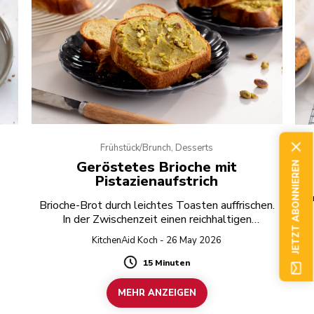
Frühstück/Brunch, Desserts
Geröstetes Brioche mit
JETZT ABONNIEREN
Pistazienaufstrich
Ei
Brioche-Brot durch leichtes Toasten auffrischen.
.
In der Zwischenzeit einen reichhaltigen
Pistazienaufstrich mit weißer Schokolade
KitchenAid Koch - 26 May 2026
zubereiten.
15 Minuten
Duration
MEHR ANZEIGEN