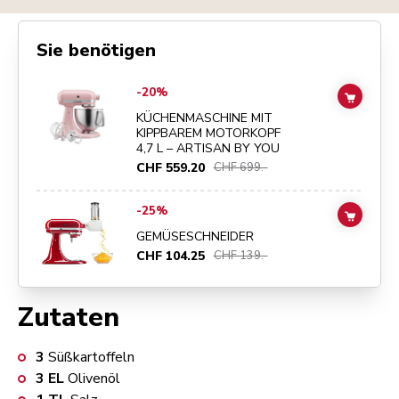
Sie benötigen
Go to
KÜCHENMASCHINE MIT KIPPBAREM MOTORKOPF 4,7 L – ART
-20%
ADD TO
KÜCHENMASCHINE MIT
KIPPBAREM MOTORKOPF
4,7 L – ARTISAN BY YOU
CHF 559.20
CHF 699.-
Go to
GEMÜSESCHNEIDER
details page
-25%
ADD TO
GEMÜSESCHNEIDER
CHF 104.25
CHF 139.-
Zutaten
3
Süßkartoffeln
3
EL
Olivenöl