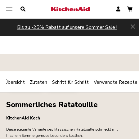
Bis zu -25% Rabatt auf unsere Sommer Sale !
Hi
Übersicht
Zutaten
Schritt für Schritt
Verwandte Rezepte
Print
HAUPTGERICHT
VEGETARISCH
Share
Sommerliches Ratatouille
KitchenAid Koch
Diese elegante Variante des klassischen Ratatouille schmeckt mit
frischem Sommergemüse besonders köstlich.