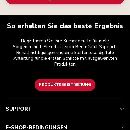
So erhalten Sie das beste Ergebnis
Registrieren Sie Ihre Küchengeräte für mehr
Sorgenfreiheit. Sie erhalten im Bedarfsfall Support-
Benachrichtigungen und eine kostenlose digitale
Anleitung für die ersten Schritte mit ausgewählten
Produkten.
PRODUKTREGISTRIERUNG
Kundenservice
Teilnahmebedingungen
Die Marke
Händlersuche
Verfolgen Sie Ihre Bestellung
Versand und Lieferung
Unsere Geschichte
SUPPORT
Garantie und Dokumente
Rückgaben und Erstattungen
Kontaktieren Sie uns.
Impressum
Häufig gestellte fragen
Erklärung zur Barrierefreiheit
ODR
E-SHOP-BEDINGUNGEN