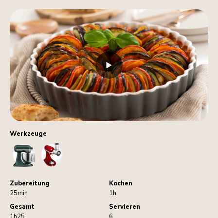
Werkzeuge
StandMixer
VegetableSlicerAndShredder
Zubereitung
Kochen
25min
1h
Gesamt
Servieren
1h25
6