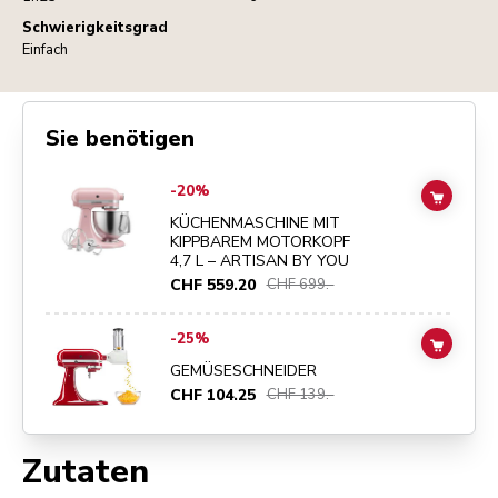
Schwierigkeitsgrad
Einfach
Sie benötigen
Go to
KÜCHENMASCHINE MIT KIPPBAREM MOTORKOPF 4,7 L – ART
-20%
ADD TO
KÜCHENMASCHINE MIT
KIPPBAREM MOTORKOPF
4,7 L – ARTISAN BY YOU
CHF 559.20
CHF 699.-
Go to
GEMÜSESCHNEIDER
details page
-25%
ADD TO
GEMÜSESCHNEIDER
CHF 104.25
CHF 139.-
Zutaten