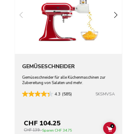
GEMÜSESCHNEIDER
Gemüseschneider für alle Küchenmaschinen zur
Zubereitung von Salaten und mehr.
5KSMVSA
4.3
(585)
CHF 104.25
+
CHF 139.-
ADD TO C
Sparen
CHF 34.75