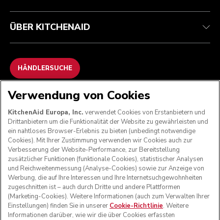
ÜBER KITCHENAID
HÄNDLERSUCHE
Verwendung von Cookies
WIR AKZEPTIEREN
KitchenAid Europa, Inc.
verwendet Cookies von Erstanbietern und
Drittanbietern um die Funktionalität der Website zu gewährleisten und
ein nahtloses Browser-Erlebnis zu bieten (unbedingt notwendige
Cookies). Mit Ihrer Zustimmung verwenden wir Cookies auch zur
FOLGEN SIE UNS
Verbesserung der Website-Performance, zur Bereitstellung
zusätzlicher Funktionen (funktionale Cookies), statistischer Analysen
und Reichweitenmessung (Analyse-Cookies) sowie zur Anzeige von
Werbung, die auf Ihre Interessen und Ihre Internetsuchgewohnheiten
zugeschnitten ist – auch durch Dritte und andere Plattformen
(Marketing-Cookies). Weitere Informationen (auch zum Verwalten Ihrer
Einstellungen) finden Sie in unserer
Cookie-Richtlinie
. Weitere
Informationen darüber, wie wir die über Cookies erfassten