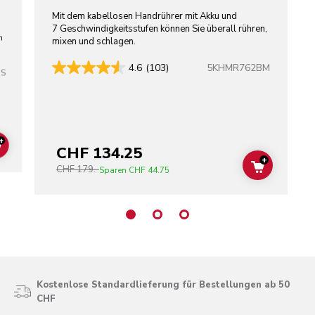
Mit dem kabellosen Handrührer mit Akku und
7 Geschwindigkeitsstufen können Sie überall rühren,
n
mixen und schlagen.
5KHMR762BM
4.6
(103)
SS
+
CHF 134.25
ADD TO CART
+
CHF 179.-
ADD TO C
Sparen
CHF 44.75
Kostenlose Standardlieferung für Bestellungen ab 50
CHF