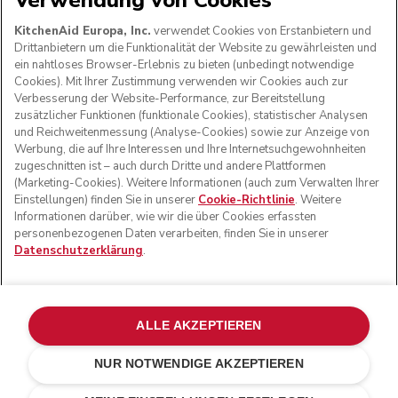
Verwendung von Cookies
WIR AKZEPTIEREN
KitchenAid Europa, Inc.
verwendet Cookies von Erstanbietern und
Drittanbietern um die Funktionalität der Website zu gewährleisten und
ein nahtloses Browser-Erlebnis zu bieten (unbedingt notwendige
Cookies). Mit Ihrer Zustimmung verwenden wir Cookies auch zur
FOLGEN SIE UNS
Verbesserung der Website-Performance, zur Bereitstellung
zusätzlicher Funktionen (funktionale Cookies), statistischer Analysen
und Reichweitenmessung (Analyse-Cookies) sowie zur Anzeige von
Werbung, die auf Ihre Interessen und Ihre Internetsuchgewohnheiten
zugeschnitten ist – auch durch Dritte und andere Plattformen
(Marketing-Cookies). Weitere Informationen (auch zum Verwalten Ihrer
Einstellungen) finden Sie in unserer
Cookie-Richtlinie
. Weitere
Informationen darüber, wie wir die über Cookies erfassten
personenbezogenen Daten verarbeiten, finden Sie in unserer
Datenschutzerklärung
.
© KitchenAid 2026 - Alle Rechte vorbehalten. KitchenAid
und das Design der Küchenmaschine sind eingetragene
ALLE AKZEPTIEREN
Marken in den USA und in anderen Ländern.
NUR NOTWENDIGE AKZEPTIEREN
Meine cookies verwalten
Datenschutzerklärung
Cookie-Erklärung
Andere Länder
Online-Schlichtung