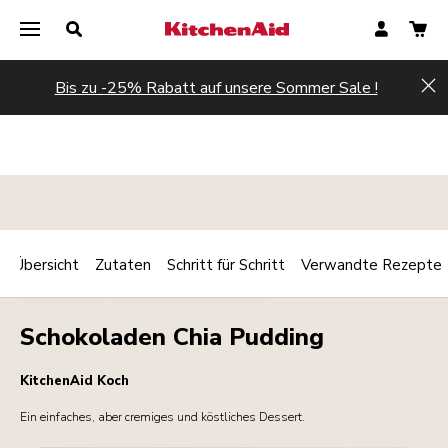
Bis zu -25% Rabatt auf unsere Sommer Sale !
Hi
Übersicht
Zutaten
Schritt für Schritt
Verwandte Rezepte
Print
DESSERTS
FRÜHSTÜCK/BRUNCH
Share
Schokoladen Chia Pudding
KitchenAid Koch
Ein einfaches, aber cremiges und köstliches Dessert.