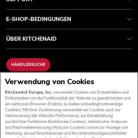
Kontaktieren Sie uns.
Impressum
Häufig gestellte fragen
Erklärung zur Barrierefreiheit
ODR
E-SHOP-BEDINGUNGEN
ÜBER KITCHENAID
HÄNDLERSUCHE
Verwendung von Cookies
WIR AKZEPTIEREN
KitchenAid Europa, Inc.
verwendet Cookies von Erstanbietern und
Drittanbietern um die Funktionalität der Website zu gewährleisten und
ein nahtloses Browser-Erlebnis zu bieten (unbedingt notwendige
Cookies). Mit Ihrer Zustimmung verwenden wir Cookies auch zur
FOLGEN SIE UNS
Verbesserung der Website-Performance, zur Bereitstellung
zusätzlicher Funktionen (funktionale Cookies), statistischer Analysen
und Reichweitenmessung (Analyse-Cookies) sowie zur Anzeige von
Werbung, die auf Ihre Interessen und Ihre Internetsuchgewohnheiten