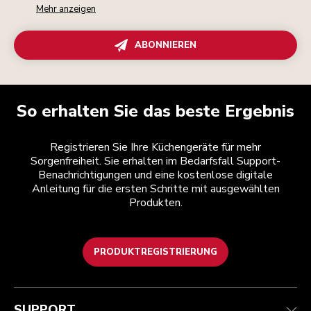
Mehr anzeigen
ABONNIEREN
So erhalten Sie das beste Ergebnis
Registrieren Sie Ihre Küchengeräte für mehr
Sorgenfreiheit. Sie erhalten im Bedarfsfall Support-
Benachrichtigungen und eine kostenlose digitale
Anleitung für die ersten Schritte mit ausgewählten
Produkten.
PRODUKTREGISTRIERUNG
Kundenservice
Teilnahmebedingungen
Die Marke
Händlersuche
Verfolgen Sie Ihre Bestellung
Versand und Lieferung
Unsere Geschichte
SUPPORT
Garantie und Dokumente
Rückgaben und Erstattungen