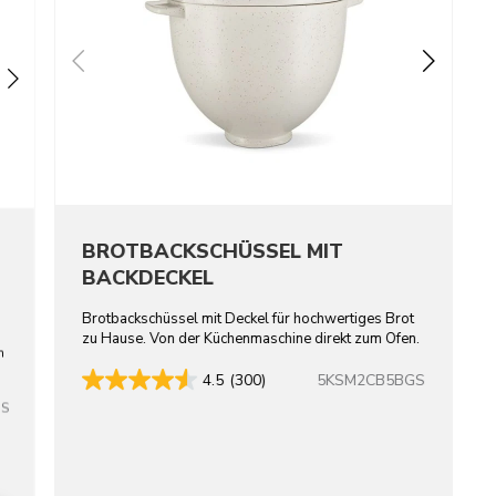
BROTBACKSCHÜSSEL MIT
BACKDECKEL
Brotbackschüssel mit Deckel für hochwertiges Brot
zu Hause. Von der Küchenmaschine direkt zum Ofen.
n
5KSM2CB5BGS
4.5
(300)
SS