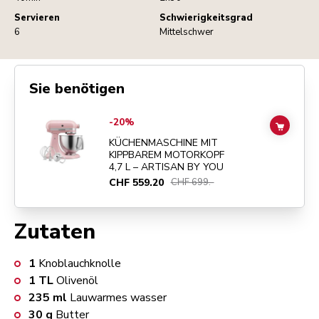
Servieren
Schwierigkeitsgrad
6
Mittelschwer
Sie benötigen
Go to
KÜCHENMASCHINE MIT KIPPBAREM MOTORKOPF 4,7 L – ART
-20%
ADD TO
KÜCHENMASCHINE MIT
KIPPBAREM MOTORKOPF
4,7 L – ARTISAN BY YOU
CHF 559.20
CHF 699.-
Zutaten
1
Knoblauchknolle
1
TL
Olivenöl
235
ml
Lauwarmes wasser
30
g
Butter