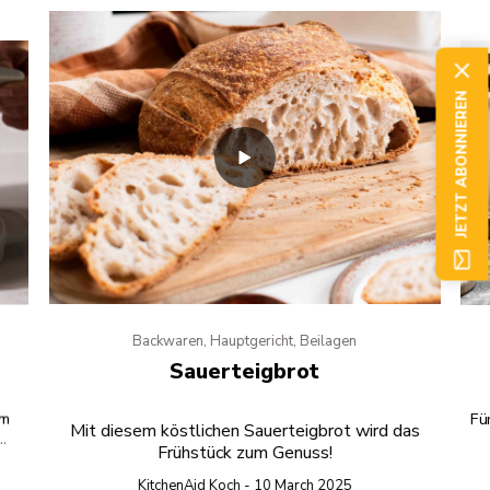
JETZT ABONNIEREN
Backwaren, Hauptgericht, Beilagen
Sauerteigbrot
om
Fü
Mit diesem köstlichen Sauerteigbrot wird das
Frühstück zum Genuss!
ße
KitchenAid Koch - 10 March 2025