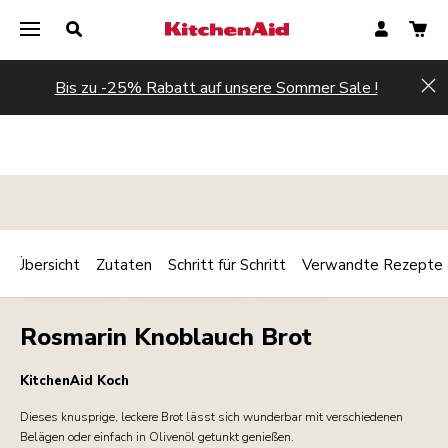
Bis zu -25% Rabatt auf unsere Sommer Sale !
Hi
Übersicht
Zutaten
Schritt für Schritt
Verwandte Rezepte
Print
BACKWAREN
HAUPTGERICHT
BEILAGEN
Share
Rosmarin Knoblauch Brot
KitchenAid Koch
Dieses knusprige, leckere Brot lässt sich wunderbar mit verschiedenen
Belägen oder einfach in Olivenöl getunkt genießen.