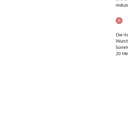
reduzi
Die it
Wurst
Somme
20 Mi