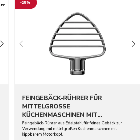
-25%
ler
FEINGEBÄCK-RÜHRER FÜR
MITTELGROSSE
KÜCHENMASCHINEN MIT
KIPPBAREM MOTORKOPF –
Feingebäck-Rührer aus Edelstahl für feines Gebäck zur
Verwendung mit mittelgroßen Küchenmaschinen mit
EDELSTAHL
kippbarem Motorkopf.