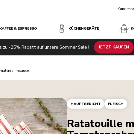
Kundense
KAFFEE & ESPRESSO
KÜCHENGERÄTE
K
s zu -25% Rabatt auf unsere Sommer Sale !
JETZT KAUFEN
Tomatenrahmsauce
HAUPTGERICHT
FLEISCH
Ratatouille 