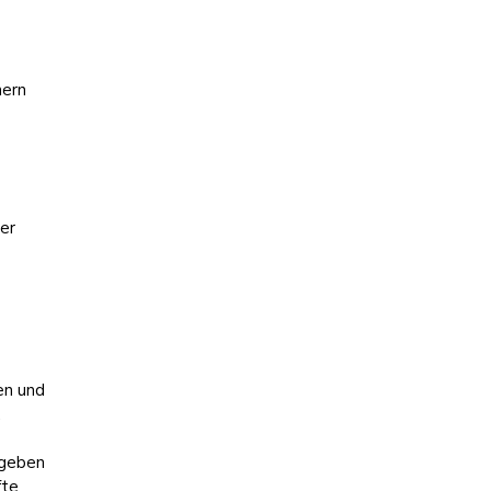
nern
er
en und
.
ugeben
fte