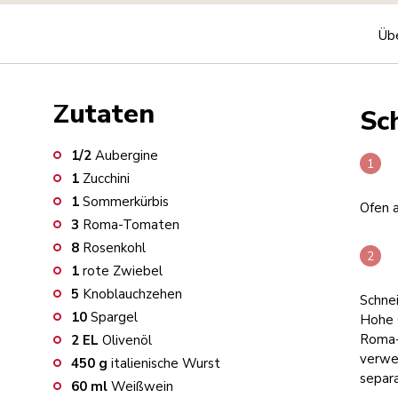
Übe
Zutaten
Sch
1/2
Aubergine
1
Zucchini
1
Sommerkürbis
Ofen a
3
Roma-Tomaten
8
Rosenkohl
1
rote Zwiebel
5
Knoblauchzehen
Schne
10
Spargel
Hohe G
Roma-
2
EL
Olivenöl
verwe
450
g
italienische Wurst
separa
60
ml
Weißwein