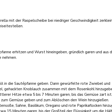
ella mit der Raspelscheibe bei niedriger Geschwindigkeit zerklei
iseitestellen.
fanne erhitzen und Wurst hineingeben, gründlich garen und aus d
e nehmen.
nöl in die Sautépfanne geben. Dann gewürfelte rote Zwiebel und
el, gehackten Knoblauch zusammen mit dem Rosenkohl hinzugeb
ttlerer Hitze etwa 5 bis 7 Minuten garen, bis das Gemüse zart ist
 zum Gemüse geben und zum Ablöschen den Wein hinzugießen.
ensoße, Sahne, Basilikum, Oregano und rote Paprikaflocken hinz
wa 15 Minuten garen, bis der Großteil der Flüssigkeit um die Häl