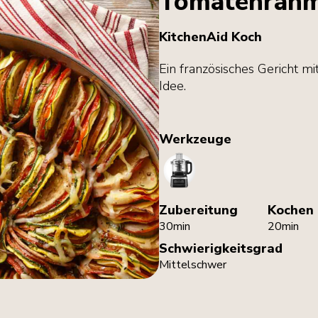
Tomatenrahm
KitchenAid Koch
Ein französisches Gericht mit
Idee.
Werkzeuge
FoodProcessor
Zubereitung
Kochen
30min
20min
Schwierigkeitsgrad
Mittelschwer