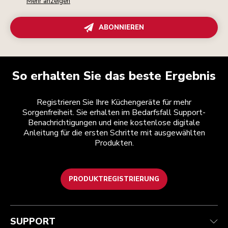
Mehr anzeigen
ABONNIEREN
So erhalten Sie das beste Ergebnis
Registrieren Sie Ihre Küchengeräte für mehr
Sorgenfreiheit. Sie erhalten im Bedarfsfall Support-
Benachrichtigungen und eine kostenlose digitale
Anleitung für die ersten Schritte mit ausgewählten
Produkten.
PRODUKTREGISTRIERUNG
Kundenservice
Teilnahmebedingungen
Die Marke
Händlersuche
Verfolgen Sie Ihre Bestellung
Versand und Lieferung
Unsere Geschichte
SUPPORT
Garantie und Dokumente
Rückgaben und Erstattungen
Kontaktieren Sie uns.
Impressum