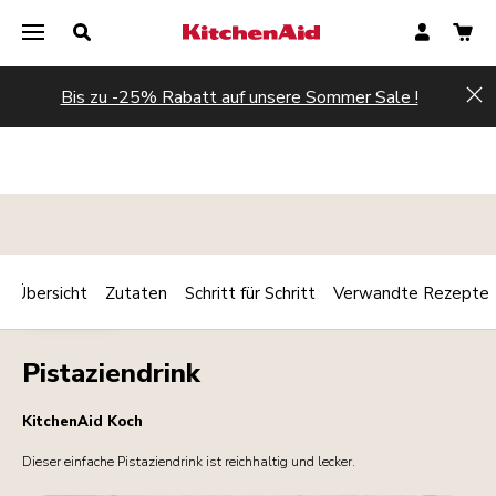
Bis zu -25% Rabatt auf unsere Sommer Sale !
Hi
Übersicht
Zutaten
Schritt für Schritt
Verwandte Rezepte
Print
GETRÄNKE
Share
Pistaziendrink
KitchenAid Koch
Dieser einfache Pistaziendrink ist reichhaltig und lecker.