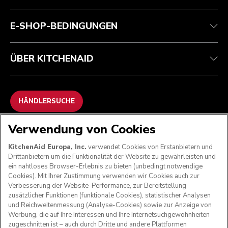
Häufig gestellte fragen
Erklärung zur Barrierefreiheit
ODR
E-SHOP-BEDINGUNGEN
ÜBER KITCHENAID
HÄNDLERSUCHE
Verwendung von Cookies
WIR AKZEPTIEREN
KitchenAid Europa, Inc.
verwendet Cookies von Erstanbietern und
Drittanbietern um die Funktionalität der Website zu gewährleisten und
ein nahtloses Browser-Erlebnis zu bieten (unbedingt notwendige
Cookies). Mit Ihrer Zustimmung verwenden wir Cookies auch zur
FOLGEN SIE UNS
Verbesserung der Website-Performance, zur Bereitstellung
zusätzlicher Funktionen (funktionale Cookies), statistischer Analysen
und Reichweitenmessung (Analyse-Cookies) sowie zur Anzeige von
Werbung, die auf Ihre Interessen und Ihre Internetsuchgewohnheiten
zugeschnitten ist – auch durch Dritte und andere Plattformen