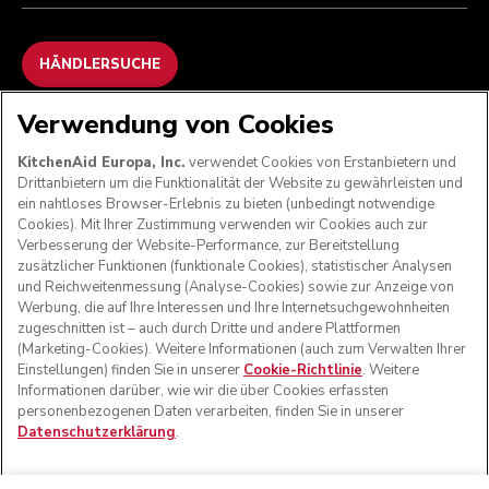
HÄNDLERSUCHE
Verwendung von Cookies
WIR AKZEPTIEREN
KitchenAid Europa, Inc.
verwendet Cookies von Erstanbietern und
Drittanbietern um die Funktionalität der Website zu gewährleisten und
ein nahtloses Browser-Erlebnis zu bieten (unbedingt notwendige
Cookies). Mit Ihrer Zustimmung verwenden wir Cookies auch zur
FOLGEN SIE UNS
Verbesserung der Website-Performance, zur Bereitstellung
zusätzlicher Funktionen (funktionale Cookies), statistischer Analysen
und Reichweitenmessung (Analyse-Cookies) sowie zur Anzeige von
Werbung, die auf Ihre Interessen und Ihre Internetsuchgewohnheiten
zugeschnitten ist – auch durch Dritte und andere Plattformen
(Marketing-Cookies). Weitere Informationen (auch zum Verwalten Ihrer
Einstellungen) finden Sie in unserer
Cookie-Richtlinie
. Weitere
Informationen darüber, wie wir die über Cookies erfassten
personenbezogenen Daten verarbeiten, finden Sie in unserer
Datenschutzerklärung
.