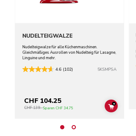
NUDELTEIGWALZE
Nudelteigwalze für alle Küchenmaschinen.
Gleichmäßiges Ausrollen von Nudelteig für Lasagne,
Linguine und mehr.
5KSMPSA
4.6
(102)
CHF 104.25
+
CHF 139.-
ADD TO C
Sparen
CHF 34.75