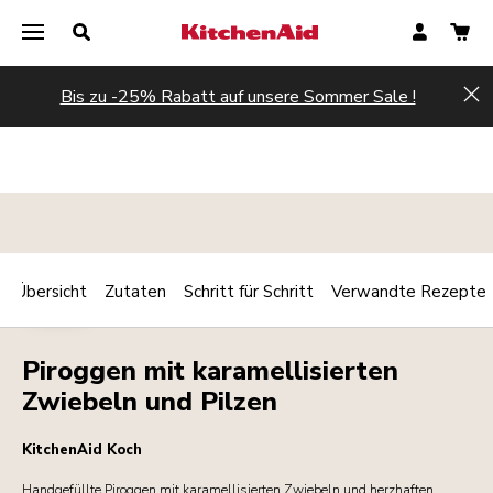
Bis zu -25% Rabatt auf unsere Sommer Sale !
Hi
Übersicht
Zutaten
Schritt für Schritt
Verwandte Rezepte
Print
PASTA
Share
Piroggen mit karamellisierten
Zwiebeln und Pilzen
KitchenAid Koch
Handgefüllte Piroggen mit karamellisierten Zwiebeln und herzhaften