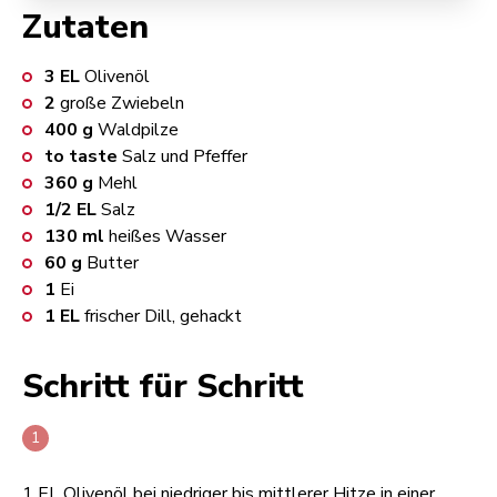
Zutaten
3
EL
Olivenöl
2
große Zwiebeln
400
g
Waldpilze
to taste
Salz und Pfeffer
360
g
Mehl
1/2
EL
Salz
130
ml
heißes Wasser
60
g
Butter
1
Ei
1
EL
frischer Dill, gehackt
Schritt für Schritt
1 EL Olivenöl bei niedriger bis mittlerer Hitze in einer