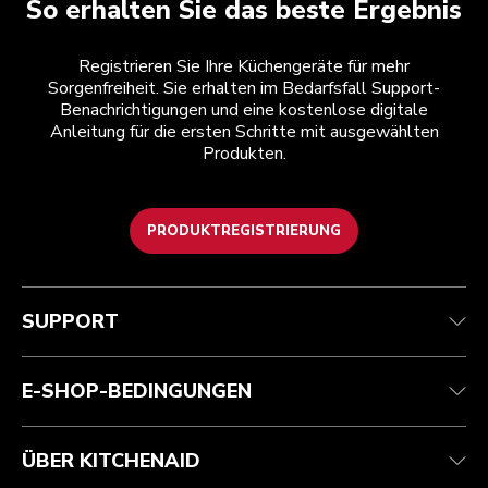
So erhalten Sie das beste Ergebnis
Registrieren Sie Ihre Küchengeräte für mehr
Sorgenfreiheit. Sie erhalten im Bedarfsfall Support-
Benachrichtigungen und eine kostenlose digitale
Anleitung für die ersten Schritte mit ausgewählten
Produkten.
PRODUKTREGISTRIERUNG
Kundenservice
Teilnahmebedingungen
Die Marke
Händlersuche
Verfolgen Sie Ihre Bestellung
Versand und Lieferung
Unsere Geschichte
SUPPORT
Garantie und Dokumente
Rückgaben und Erstattungen
Kontaktieren Sie uns.
Impressum
Häufig gestellte fragen
Erklärung zur Barrierefreiheit
ODR
E-SHOP-BEDINGUNGEN
ÜBER KITCHENAID