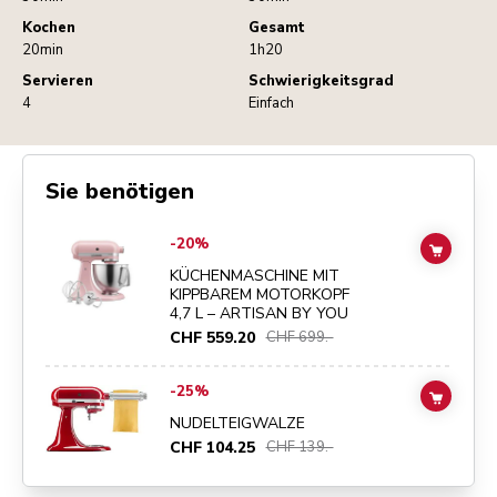
Kochen
Gesamt
20min
1h20
Servieren
Schwierigkeitsgrad
4
Einfach
Sie benötigen
Go to
KÜCHENMASCHINE MIT KIPPBAREM MOTORKOPF 4,7 L – ART
-20%
ADD TO
KÜCHENMASCHINE MIT
KIPPBAREM MOTORKOPF
4,7 L – ARTISAN BY YOU
CHF 559.20
CHF 699.-
Go to
NUDELTEIGWALZE
details page
-25%
ADD TO
NUDELTEIGWALZE
CHF 104.25
CHF 139.-