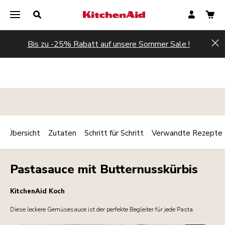
Bis zu -25% Rabatt auf unsere Sommer Sale !
Hi
Übersicht
Zutaten
Schritt für Schritt
Verwandte Rezepte
Print
SAUCEN
HAUPTGERICHT
PASTA
Share
Pastasauce mit Butternusskürbis
KitchenAid Koch
Diese leckere Gemüsesauce ist der perfekte Begleiter für jede Pasta.