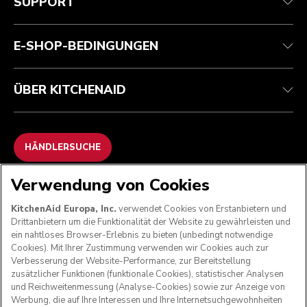
SUPPORT
Garantie und Dokumente
Rückgaben und Erstattungen
Kontaktieren Sie uns.
Impressum
Häufig gestellte fragen
Erklärung zur Barrierefreiheit
ODR
E-SHOP-BEDINGUNGEN
ÜBER KITCHENAID
HÄNDLERSUCHE
Verwendung von Cookies
WIR AKZEPTIEREN
KitchenAid Europa, Inc.
verwendet Cookies von Erstanbietern und
Drittanbietern um die Funktionalität der Website zu gewährleisten und
ein nahtloses Browser-Erlebnis zu bieten (unbedingt notwendige
Cookies). Mit Ihrer Zustimmung verwenden wir Cookies auch zur
FOLGEN SIE UNS
Verbesserung der Website-Performance, zur Bereitstellung
zusätzlicher Funktionen (funktionale Cookies), statistischer Analysen
und Reichweitenmessung (Analyse-Cookies) sowie zur Anzeige von
Werbung, die auf Ihre Interessen und Ihre Internetsuchgewohnheiten