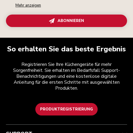
Mehr anzeigen
ABONNIEREN
So erhalten Sie das beste Ergebnis
Registrieren Sie Ihre Küchengeräte für mehr
Sorgenfreiheit. Sie erhalten im Bedarfsfall Support-
Benachrichtigungen und eine kostenlose digitale
Anleitung für die ersten Schritte mit ausgewählten
Produkten.
PRODUKTREGISTRIERUNG
Kundenservice
Teilnahmebedingungen
Die Marke
Händlersuche
Verfolgen Sie Ihre Bestellung
Versand und Lieferung
Unsere Geschichte