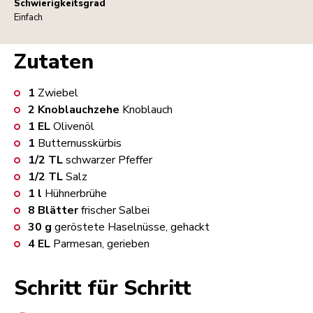
Schwierigkeitsgrad
Einfach
Zutaten
1
Zwiebel
2
Knoblauchzehe
Knoblauch
1
EL
Olivenöl
1
Butternusskürbis
1/2
TL
schwarzer Pfeffer
1/2
TL
Salz
1
l
Hühnerbrühe
8
Blätter
frischer Salbei
30
g
geröstete Haselnüsse, gehackt
4
EL
Parmesan, gerieben
Schritt für Schritt