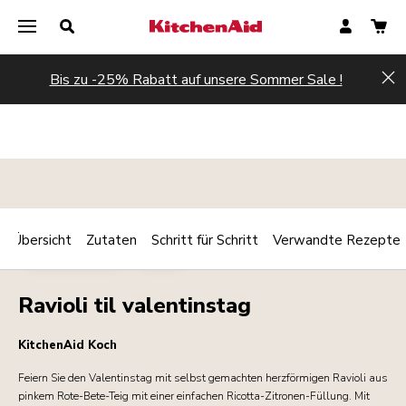
Bis zu -25% Rabatt auf unsere Sommer Sale !
Hi
Übersicht
Zutaten
Schritt für Schritt
Verwandte Rezepte
Print
HAUPTGERICHT
PASTA
Share
Ravioli til valentinstag
KitchenAid Koch
Feiern Sie den Valentinstag mit selbst gemachten herzförmigen Ravioli aus
pinkem Rote-Bete-Teig mit einer einfachen Ricotta-Zitronen-Füllung. Mit