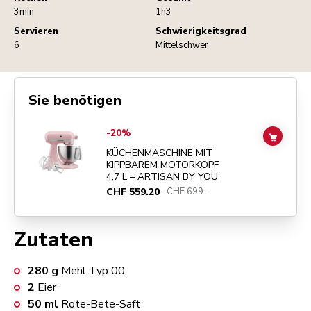
3min
1h3
Servieren
Schwierigkeitsgrad
6
Mittelschwer
Sie benötigen
Go to
KÜCHENMASCHINE MIT KIPPBAREM MOTORKOPF 4,7 L – ART
-20%
ADD TO
KÜCHENMASCHINE MIT
KIPPBAREM MOTORKOPF
4,7 L – ARTISAN BY YOU
CHF 559.20
CHF 699.-
Zutaten
280
g
Mehl Typ 00
2
Eier
50
ml
Rote-Bete-Saft