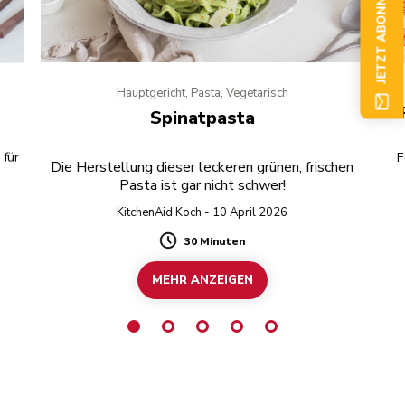
JETZT ABONNIEREN
Hauptgericht, Pasta, Vegetarisch
Spinatpasta
 für
F
Die Herstellung dieser leckeren grünen, frischen
Pasta ist gar nicht schwer!
KitchenAid Koch - 10 April 2026
30 Minuten
Duration
MEHR ANZEIGEN