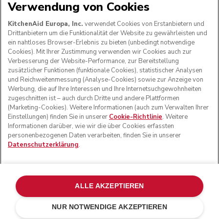
Verwendung von Cookies
WIR AKZEPTIEREN
KitchenAid Europa, Inc.
verwendet Cookies von Erstanbietern und
Drittanbietern um die Funktionalität der Website zu gewährleisten und
ein nahtloses Browser-Erlebnis zu bieten (unbedingt notwendige
Cookies). Mit Ihrer Zustimmung verwenden wir Cookies auch zur
FOLGEN SIE UNS
Verbesserung der Website-Performance, zur Bereitstellung
zusätzlicher Funktionen (funktionale Cookies), statistischer Analysen
und Reichweitenmessung (Analyse-Cookies) sowie zur Anzeige von
Werbung, die auf Ihre Interessen und Ihre Internetsuchgewohnheiten
zugeschnitten ist – auch durch Dritte und andere Plattformen
(Marketing-Cookies). Weitere Informationen (auch zum Verwalten Ihrer
Einstellungen) finden Sie in unserer
Cookie-Richtlinie
. Weitere
Informationen darüber, wie wir die über Cookies erfassten
personenbezogenen Daten verarbeiten, finden Sie in unserer
Datenschutzerklärung
.
© KitchenAid 2026 - Alle Rechte vorbehalten. KitchenAid
und das Design der Küchenmaschine sind eingetragene
ALLE AKZEPTIEREN
Marken in den USA und in anderen Ländern.
NUR NOTWENDIGE AKZEPTIEREN
Meine cookies verwalten
Datenschutzerklärung