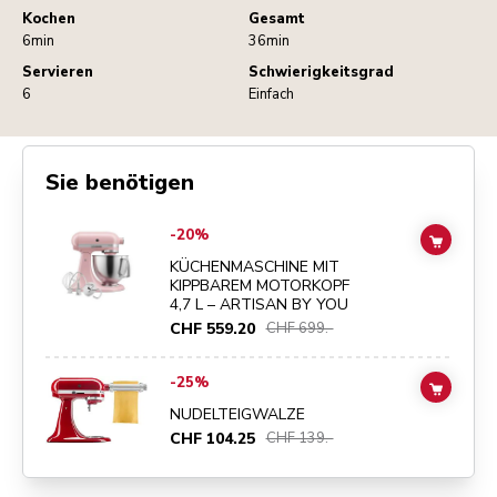
Kochen
Gesamt
6min
36min
Servieren
Schwierigkeitsgrad
6
Einfach
Sie benötigen
Go to
KÜCHENMASCHINE MIT KIPPBAREM MOTORKOPF 4,7 L – ART
-20%
ADD TO
KÜCHENMASCHINE MIT
KIPPBAREM MOTORKOPF
4,7 L – ARTISAN BY YOU
CHF 559.20
CHF 699.-
Go to
NUDELTEIGWALZE
details page
-25%
ADD TO
NUDELTEIGWALZE
CHF 104.25
CHF 139.-