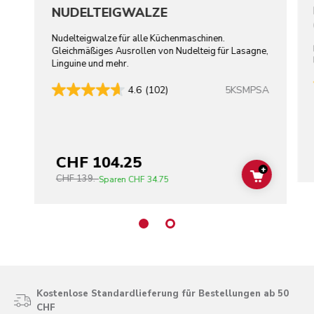
NUDELTEIGWALZE
Nudelteigwalze für alle Küchenmaschinen.
Gleichmäßiges Ausrollen von Nudelteig für Lasagne,
Linguine und mehr.
5KSMPSA
4.6
(102)
CHF 104.25
+
CHF 139.-
ADD TO C
Sparen
CHF 34.75
Kostenlose Standardlieferung für Bestellungen ab 50
CHF