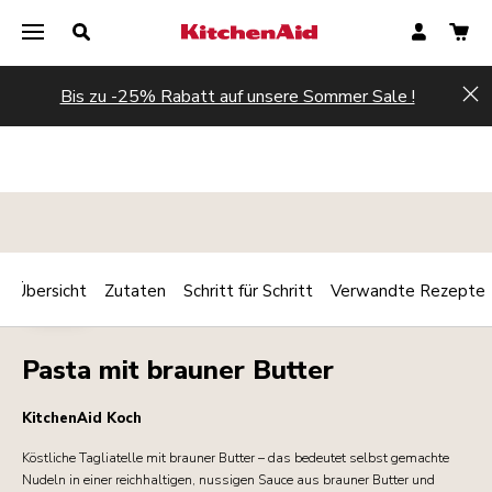
Bis zu -25% Rabatt auf unsere Sommer Sale !
Hi
Übersicht
Zutaten
Schritt für Schritt
Verwandte Rezepte
Print
PASTA
Share
Pasta mit brauner Butter
KitchenAid Koch
Köstliche Tagliatelle mit brauner Butter – das bedeutet selbst gemachte
Nudeln in einer reichhaltigen, nussigen Sauce aus brauner Butter und