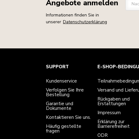
Angebote anmelden
Na
Informationen finden Sie in
unserer
Datenschutzerklärung
Kundenservice
Teilnahmebedingungen
Die Marke
Händlersuche
SUPPORT
E-SHOP-BEDING
Verfolgen Sie Ihre Bestellung
Versand und Lieferung
Unsere Geschichte
Garantie und Dokumente
Rückgaben und Erstattungen
Kontaktieren Sie uns.
Impressum
Kundenservice
Teilnahmebedingu
Häufig gestellte fragen
Erklärung zur Barrierefreiheit
ODR
Verfolgen Sie Ihre
Versand und Liefer
Bestellung
Rückgaben und
Garantie und
Erstattungen
Dokumente
Impressum
Kontaktieren Sie uns.
Erklärung zur
Häufig gestellte
Barrierefreiheit
fragen
ODR