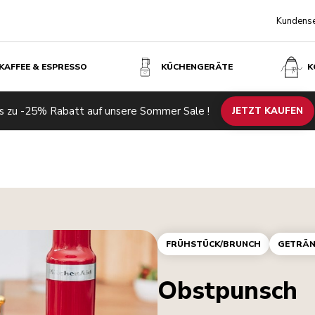
Kundense
KAFFEE & ESPRESSO
KÜCHENGERÄTE
K
s zu -25% Rabatt auf unsere Sommer Sale !
JETZT KAUFEN
FRÜHSTÜCK/BRUNCH
GETRÄN
Obstpunsch