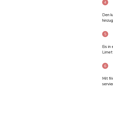
Den k
hinzu
Eis in
Limet
Mit fr
servie