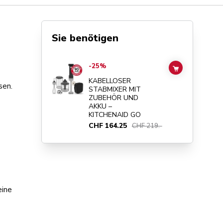
Sie benötigen
Go to
KABELLOSER STABMIXER MIT ZUBEHÖR UND AKK
-25%
ADD TO CAR
KABELLOSER
sen.
STABMIXER MIT
ZUBEHÖR UND
AKKU –
KITCHENAID GO
CHF 164.25
CHF 219.-
eine