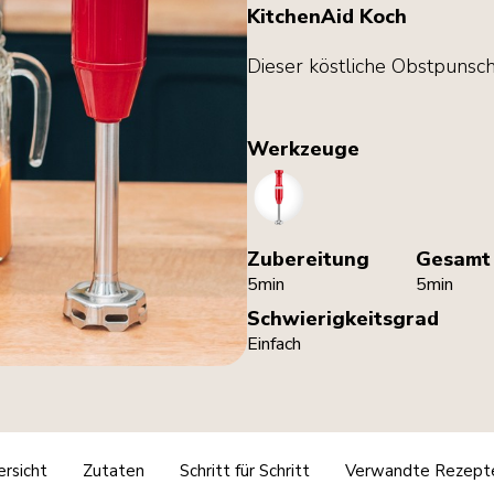
KitchenAid Koch
Dieser köstliche Obstpunsch 
Werkzeuge
HandBlender
Zubereitung
Gesamt
5min
5min
Schwierigkeitsgrad
Einfach
rsicht
Zutaten
Schritt für Schritt
Verwandte Rezept