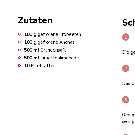
Zutaten
Sch
100
g
gefrorene Erdbeeren
100
g
gefrorene Ananas
500
ml
Orangensaft
Die g
500
ml
Limettenlimonade
10
Minzblätter
Das O
Orang
sehr g