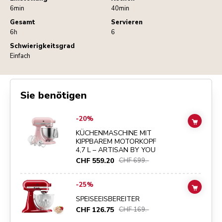
6min
40min
Gesamt
Servieren
6h
6
Schwierigkeitsgrad
Einfach
Sie benötigen
Go to
KÜCHENMASCHINE MIT KIPPBAREM MOTORKOPF 4,7 L – ART
-20%
ADD TO
KÜCHENMASCHINE MIT
KIPPBAREM MOTORKOPF
4,7 L – ARTISAN BY YOU
CHF 559.20
CHF 699.-
Go to
SPEISEEISBEREITER
details page
-25%
ADD TO
SPEISEEISBEREITER
CHF 126.75
CHF 169.-