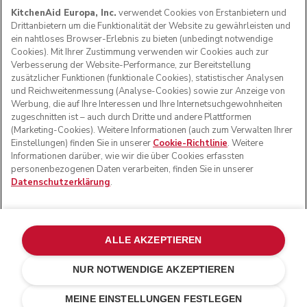
KitchenAid Europa, Inc.
verwendet Cookies von Erstanbietern und
Drittanbietern um die Funktionalität der Website zu gewährleisten und
ein nahtloses Browser-Erlebnis zu bieten (unbedingt notwendige
Cookies). Mit Ihrer Zustimmung verwenden wir Cookies auch zur
FOLGEN SIE UNS
Verbesserung der Website-Performance, zur Bereitstellung
zusätzlicher Funktionen (funktionale Cookies), statistischer Analysen
und Reichweitenmessung (Analyse-Cookies) sowie zur Anzeige von
Werbung, die auf Ihre Interessen und Ihre Internetsuchgewohnheiten
zugeschnitten ist – auch durch Dritte und andere Plattformen
(Marketing-Cookies). Weitere Informationen (auch zum Verwalten Ihrer
Einstellungen) finden Sie in unserer
Cookie-Richtlinie
. Weitere
Informationen darüber, wie wir die über Cookies erfassten
personenbezogenen Daten verarbeiten, finden Sie in unserer
Datenschutzerklärung
.
© KitchenAid 2026 - Alle Rechte vorbehalten. KitchenAid
und das Design der Küchenmaschine sind eingetragene
ALLE AKZEPTIEREN
Marken in den USA und in anderen Ländern.
NUR NOTWENDIGE AKZEPTIEREN
Meine cookies verwalten
Datenschutzerklärung
Cookie-Erklärung
Andere Länder
Online-Schlichtung
MEINE EINSTELLUNGEN FESTLEGEN