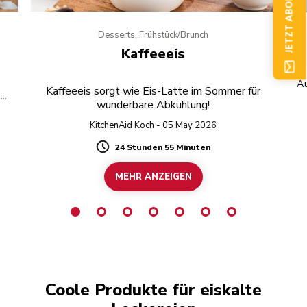
JETZT ABONNIEREN
Desserts, Frühstück/Brunch
Kaffeeeis
Au
Kaffeeeis sorgt wie Eis-Latte im Sommer für
e
wunderbare Abkühlung!
KitchenAid Koch - 05 May 2026
24 Stunden 55 Minuten
Duration
MEHR ANZEIGEN
Coole Produkte für eiskalte