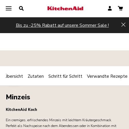
Bis zu -25% Rabatt auf unsere Sommer Sale !
Hi
Übersicht
Zutaten
Schritt für Schritt
Verwandte Rezepte
Print
KALT
Share
Minzeis
KitchenAid Koch
Ein cremiges, erfrischendes Minzeis mit leichtem Kräutergeschmack.
Perfekt als Nachspeise nach dem Abendessen oder in Kombination mit