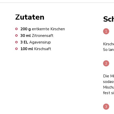
Zutaten
Sch
200
g
entkernte Kirschen
30
ml
Zitronensaft
3
EL
Agavensirup
Kirsc
100
ml
Kirschsaft
So lan
Die Mi
sodass
Mischu
fest s