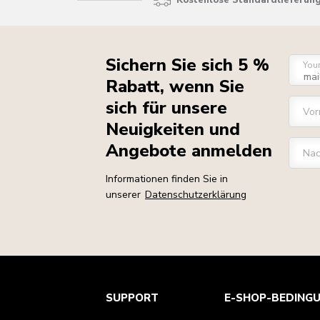
Kostenlose Standardlieferung
Sichern Sie sich 5 %
You
Rabatt, wenn Sie
sich für unsere
Vo
Neuigkeiten und
Angebote anmelden
Na
Informationen finden Sie in
unserer
Datenschutzerklärung
Kundenservice
Teilnahmebedingungen
Die Marke
Händlersuche
SUPPORT
E-SHOP-BEDING
Verfolgen Sie Ihre Bestellung
Versand und Lieferung
Unsere Geschichte
Garantie und Dokumente
Rückgaben und Erstattungen