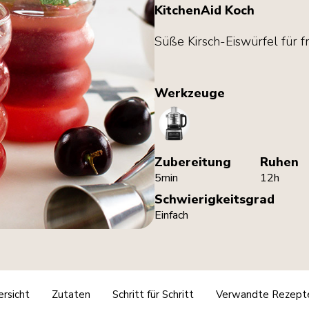
KitchenAid Koch
Süße Kirsch-Eiswürfel für 
Werkzeuge
FoodProcessor
Zubereitung
Ruhen
5min
12h
Schwierigkeitsgrad
Einfach
rsicht
Zutaten
Schritt für Schritt
Verwandte Rezept