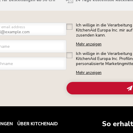
 für Bestellungen ab 50 CHF
14 Tage kostenlose Rückna
Ich willige in die Verarbeitu
r email address
KitchenAid Europa Inc. mir a
zusenden kann.
Mehr anzeigen
rname
Ich willige in die Verarbeitu
KitchenAid Europa Inc. Profili
chname
personalisierte Marketingmitt
Mehr anzeigen
So erhal
UNGEN
ÜBER KITCHENAID