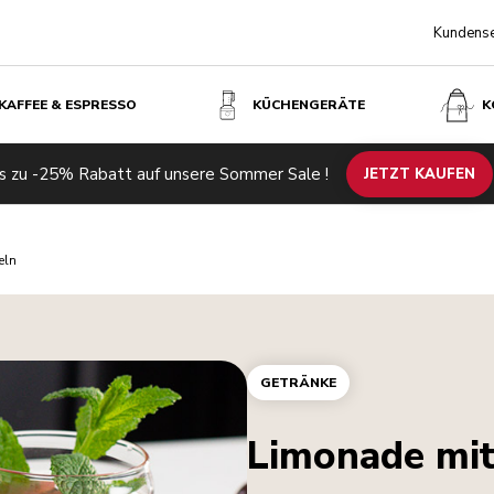
Kundense
KAFFEE & ESPRESSO
KÜCHENGERÄTE
K
s zu -25% Rabatt auf unsere Sommer Sale !
JETZT KAUFEN
eln
GETRÄNKE
Limonade mit