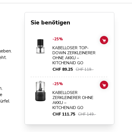
Sie benötigen
Go to
KABELLOSER TOP-DOWN ZERKLEINERER OHNE AK
-25%
ADD TO CAR
KABELLOSER TOP-
geben.
DOWN ZERKLEINERER
eht.
OHNE AKKU –
KITCHENAID GO
CHF 89.25
CHF 119.-
Go to
KABELLOSER ZERKLEINERER OHNE AKKU – KITCH
-25%
ADD TO CAR
n,
KABELLOSER
ie
ZERKLEINERER OHNE
ürfel
AKKU –
KITCHENAID GO
CHF 111.75
CHF 149.-