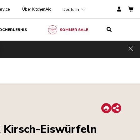
Deutsch
rvice
Über KitchenAid
OCHERLEBNIS
SOMMER SALE
Hid
Print
Share
 Kirsch-Eiswürfeln