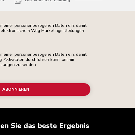
hme
100 % sichere Zahlung
ng meiner personenbezogenen Daten ein, damit
uf elektronischem Weg Marketingmitteilungen
ng meiner personenbezogenen Daten ein, damit
ng-Aktivitäten durchführen kann, um mir
eilungen zu senden.
ABONNIEREN
ten Sie das beste Ergebnis