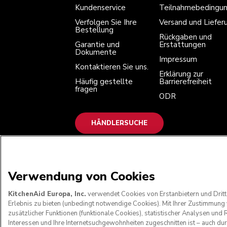
Kontaktieren Sie uns.
Impressum
Kundenservice
Teilnahmebedingu
Häufig gestellte fragen
Erklärung zur Barrierefreiheit
ODR
Verfolgen Sie Ihre
Versand und Liefer
Bestellung
Rückgaben und
Garantie und
Erstattungen
Dokumente
Impressum
Kontaktieren Sie uns.
Erklärung zur
Häufig gestellte
Barrierefreiheit
fragen
ODR
HÄNDLERSUCHE
WIR AKZEPTIEREN
Verwendung von Cookies
KitchenAid Europa, Inc.
verwendet Cookies von Erstanbietern und Dritt
Erlebnis zu bieten (unbedingt notwendige Cookies). Mit Ihrer Zustimmun
zusätzlicher Funktionen (funktionale Cookies), statistischer Analysen u
Interessen und Ihre Internetsuchgewohnheiten zugeschnitten ist – auch du