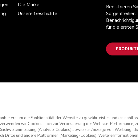
ngen
Die Marke
Registrieren S
ung
Unsere Geschichte
Sorgenfreiheit.
Benachrichtigu
für die ersten
PRODUKTR
anbietern um die Funktionalität der Website zu gewährleisten und ein nahtl
g verwenden wir Cookies auch zur Verbesserung der Website-Performance, zu
nd Reichweitenmessung (Analyse-Cookies) sowie zur Anzeige von Werbung, die
rch Dritte und andere Plattformen (Marketing-Cookies). Weitere Informatione