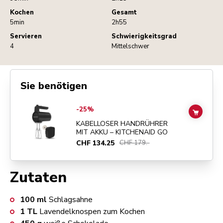
Kochen
Gesamt
5min
2h55
Servieren
Schwierigkeitsgrad
4
Mittelschwer
Sie benötigen
Go to
KABELLOSER HANDRÜHRER MIT AKKU – KITCHENAID GO
det
-25%
ADD TO
KABELLOSER HANDRÜHRER
MIT AKKU – KITCHENAID GO
CHF 134.25
CHF 179.-
Zutaten
100
ml
Schlagsahne
1
TL
Lavendelknospen zum Kochen