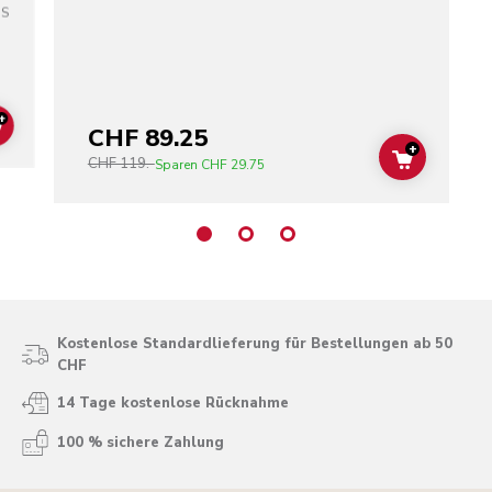
SS
+
CHF 89.25
ADD TO CART
+
CHF 119.-
ADD TO C
Sparen
CHF 29.75
Kostenlose Standardlieferung für Bestellungen ab 50
CHF
14 Tage kostenlose Rücknahme
100 % sichere Zahlung