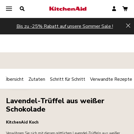
Bis zu -25% Rabatt auf unsere Sommer Sale !
Hi
Übersicht
Zutaten
Schritt für Schritt
Verwandte Rezepte
Print
DESSERTS
Share
Lavendel-Trüffel aus weißer
Schokolade
KitchenAid Koch
Verwöhnen Sie sich mit diesen göttlichen Lavendel-Trüffeln aus weißer