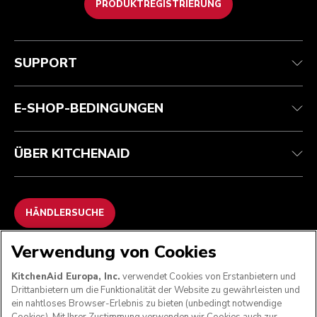
PRODUKTREGISTRIERUNG
Kundenservice
Teilnahmebedingungen
Die Marke
Händlersuche
Verfolgen Sie Ihre Bestellung
Versand und Lieferung
Unsere Geschichte
SUPPORT
Garantie und Dokumente
Rückgaben und Erstattungen
Kontaktieren Sie uns.
Impressum
Häufig gestellte fragen
Erklärung zur Barrierefreiheit
ODR
E-SHOP-BEDINGUNGEN
ÜBER KITCHENAID
HÄNDLERSUCHE
Verwendung von Cookies
WIR AKZEPTIEREN
KitchenAid Europa, Inc.
verwendet Cookies von Erstanbietern und
Drittanbietern um die Funktionalität der Website zu gewährleisten und
ein nahtloses Browser-Erlebnis zu bieten (unbedingt notwendige