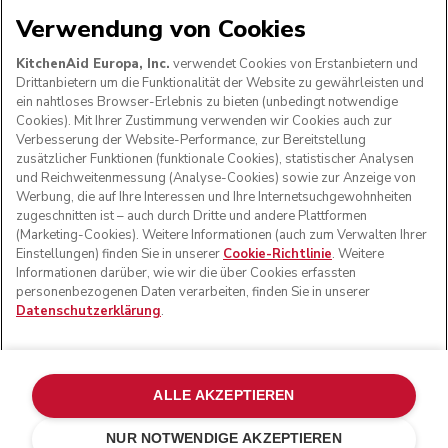
Verwendung von Cookies
WIR AKZEPTIEREN
KitchenAid Europa, Inc.
verwendet Cookies von Erstanbietern und
Drittanbietern um die Funktionalität der Website zu gewährleisten und
ein nahtloses Browser-Erlebnis zu bieten (unbedingt notwendige
Cookies). Mit Ihrer Zustimmung verwenden wir Cookies auch zur
FOLGEN SIE UNS
Verbesserung der Website-Performance, zur Bereitstellung
zusätzlicher Funktionen (funktionale Cookies), statistischer Analysen
und Reichweitenmessung (Analyse-Cookies) sowie zur Anzeige von
Werbung, die auf Ihre Interessen und Ihre Internetsuchgewohnheiten
zugeschnitten ist – auch durch Dritte und andere Plattformen
(Marketing-Cookies). Weitere Informationen (auch zum Verwalten Ihrer
Einstellungen) finden Sie in unserer
Cookie-Richtlinie
. Weitere
Informationen darüber, wie wir die über Cookies erfassten
personenbezogenen Daten verarbeiten, finden Sie in unserer
Datenschutzerklärung
.
© KitchenAid 2026 - Alle Rechte vorbehalten. KitchenAid
und das Design der Küchenmaschine sind eingetragene
ALLE AKZEPTIEREN
Marken in den USA und in anderen Ländern.
NUR NOTWENDIGE AKZEPTIEREN
Meine cookies verwalten
Datenschutzerklärung