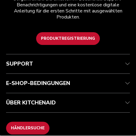
Benachrichtigungen und eine kostenlose digitale
Anleitung für die ersten Schritte mit ausgewählten
Produkten.
PRODUKTREGISTRIERUNG
Kundenservice
Teilnahmebedingungen
Die Marke
Händlersuche
Verfolgen Sie Ihre Bestellung
Versand und Lieferung
Unsere Geschichte
SUPPORT
Garantie und Dokumente
Rückgaben und Erstattungen
Kontaktieren Sie uns.
Impressum
Häufig gestellte fragen
Erklärung zur Barrierefreiheit
ODR
E-SHOP-BEDINGUNGEN
ÜBER KITCHENAID
HÄNDLERSUCHE