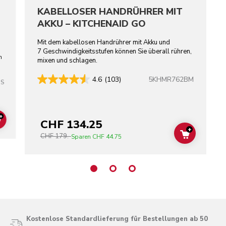
KABELLOSER HANDRÜHRER MIT
AKKU – KITCHENAID GO
Mit dem kabellosen Handrührer mit Akku und
7 Geschwindigkeitsstufen können Sie überall rühren,
n
mixen und schlagen.
5KHMR762BM
4.6
(103)
SS
+
CHF 134.25
ADD TO CART
+
CHF 179.-
ADD TO C
Sparen
CHF 44.75
Kostenlose Standardlieferung für Bestellungen ab 50