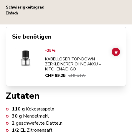
Schwierigkeitsgrad
Einfach
Sie benötigen
Go to
KABELLOSER TOP-DOWN ZERKLEINERER OHNE AKKU – KIT
-25%
ADD TO
KABELLOSER TOP-DOWN
ZERKLEINERER OHNE AKKU –
KITCHENAID GO
CHF 89.25
CHF 119.-
Zutaten
110
g
Kokosraspeln
30
g
Mandelmehl
2
geschwefelte Datteln
1/2
EL
Zitronensaft