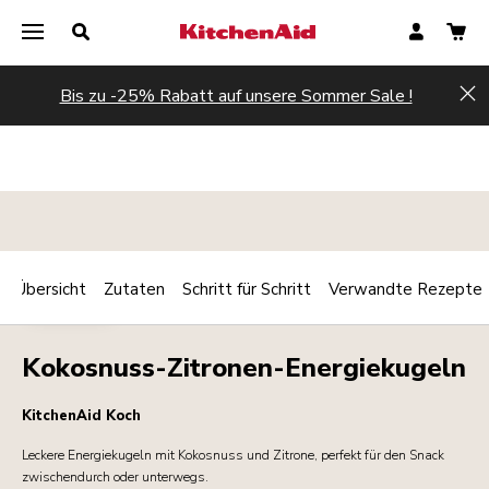
Bis zu -25% Rabatt auf unsere Sommer Sale !
Hi
Übersicht
Zutaten
Schritt für Schritt
Verwandte Rezepte
Print
DESSERTS
Share
Kokosnuss-Zitronen-Energiekugeln
KitchenAid Koch
Leckere Energiekugeln mit Kokosnuss und Zitrone, perfekt für den Snack
zwischendurch oder unterwegs.