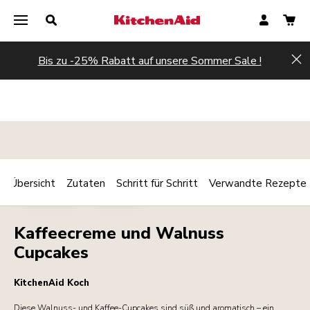
Bis zu -25% Rabatt auf unsere Sommer Sale !
Hi
Übersicht
Zutaten
Schritt für Schritt
Verwandte Rezepte
Print
BACKWAREN
DESSERTS
Share
Kaffeecreme und Walnuss
Cupcakes
KitchenAid Koch
Diese Walnuss- und Kaffee-Cupcakes sind süß und aromatisch – ein