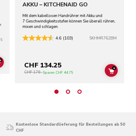
AKKU – KITCHENAID GO
Mit dem kabellosen Handrührer mit Akku und
7 Geschwindigkeitsstufen können Sie überall rühren,
n
mixen und schlagen.
5KHMR762BM
4.6
(103)
SS
+
CHF 134.25
ADD TO CART
+
CHF 179.-
ADD TO C
Sparen
CHF 44.75
Kostenlose Standardlieferung für Bestellungen ab 50
CHF