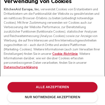
Verwendung von Cookies
WIR AKZEPTIEREN
KitchenAid Europa, Inc.
verwendet Cookies von Erstanbietern und
Drittanbietern um die Funktionalität der Website zu gewährleisten und
ein nahtloses Browser-Erlebnis zu bieten (unbedingt notwendige
Cookies). Mit Ihrer Zustimmung verwenden wir Cookies auch zur
FOLGEN SIE UNS
Verbesserung der Website-Performance, zur Bereitstellung
zusätzlicher Funktionen (funktionale Cookies), statistischer Analysen
und Reichweitenmessung (Analyse-Cookies) sowie zur Anzeige von
Werbung, die auf Ihre Interessen und Ihre Internetsuchgewohnheiten
zugeschnitten ist – auch durch Dritte und andere Plattformen
(Marketing-Cookies). Weitere Informationen (auch zum Verwalten Ihrer
Einstellungen) finden Sie in unserer
Cookie-Richtlinie
. Weitere
Informationen darüber, wie wir die über Cookies erfassten
personenbezogenen Daten verarbeiten, finden Sie in unserer
Datenschutzerklärung
.
© KitchenAid 2026 - Alle Rechte vorbehalten. KitchenAid
und das Design der Küchenmaschine sind eingetragene
ALLE AKZEPTIEREN
Marken in den USA und in anderen Ländern.
NUR NOTWENDIGE AKZEPTIEREN
Meine cookies verwalten
Datenschutzerklärung
Cookie-Erklärung
Andere Länder
Online-Schlichtung