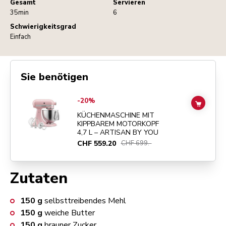
Gesamt
Servieren
35min
6
Schwierigkeitsgrad
Einfach
Sie benötigen
Go to
KÜCHENMASCHINE MIT KIPPBAREM MOTORKOPF 4,7 L – ART
-20%
ADD TO
KÜCHENMASCHINE MIT
KIPPBAREM MOTORKOPF
4,7 L – ARTISAN BY YOU
CHF 559.20
CHF 699.-
Zutaten
150
g
selbsttreibendes Mehl
150
g
weiche Butter
150
g
brauner Zucker