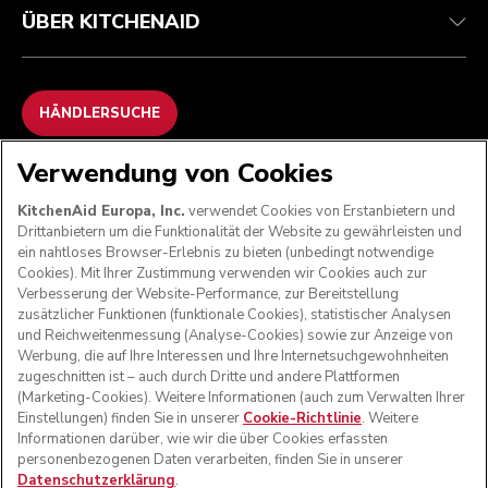
ÜBER KITCHENAID
HÄNDLERSUCHE
Verwendung von Cookies
WIR AKZEPTIEREN
KitchenAid Europa, Inc.
verwendet Cookies von Erstanbietern und
Drittanbietern um die Funktionalität der Website zu gewährleisten und
ein nahtloses Browser-Erlebnis zu bieten (unbedingt notwendige
Cookies). Mit Ihrer Zustimmung verwenden wir Cookies auch zur
FOLGEN SIE UNS
Verbesserung der Website-Performance, zur Bereitstellung
zusätzlicher Funktionen (funktionale Cookies), statistischer Analysen
und Reichweitenmessung (Analyse-Cookies) sowie zur Anzeige von
Werbung, die auf Ihre Interessen und Ihre Internetsuchgewohnheiten
zugeschnitten ist – auch durch Dritte und andere Plattformen
(Marketing-Cookies). Weitere Informationen (auch zum Verwalten Ihrer
Einstellungen) finden Sie in unserer
Cookie-Richtlinie
. Weitere
Informationen darüber, wie wir die über Cookies erfassten
personenbezogenen Daten verarbeiten, finden Sie in unserer
Datenschutzerklärung
.