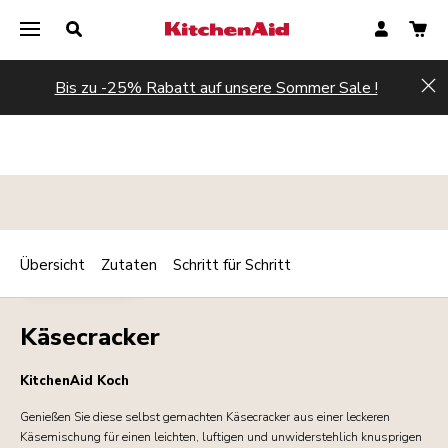
Bis zu -25% Rabatt auf unsere Sommer Sale !
Hi
Übersicht
Zutaten
Schritt für Schritt
Print
AMUSE-GUEULE
Share
Käsecracker
KitchenAid Koch
Genießen Sie diese selbst gemachten Käsecracker aus einer leckeren
Käsemischung für einen leichten, luftigen und unwiderstehlich knusprigen