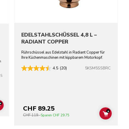
EDELSTAHLSCHÜSSEL 4,8 L –
RADIANT COPPER
Rührschüssel aus Edelstahl in Radiant Copper für
Ihre Küchenmaschinen mit kippbarem Motorkopf.
n
5KSM5SSBRC
4.5
(20)
SS
+
CHF 89.25
ADD TO CART
+
CHF 119.-
ADD TO C
Sparen
CHF 29.75