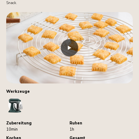
Snack.
Werkzeuge
StandMixer
Zubereitung
Ruhen
10min
1h
Kochen
Gesamt