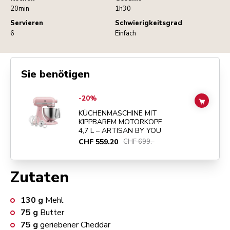
20min
1h30
Servieren
Schwierigkeitsgrad
6
Einfach
Sie benötigen
Go to
KÜCHENMASCHINE MIT KIPPBAREM MOTORKOPF 4,7 L – ART
-20%
ADD TO
KÜCHENMASCHINE MIT
KIPPBAREM MOTORKOPF
4,7 L – ARTISAN BY YOU
CHF 559.20
CHF 699.-
Zutaten
130
g
Mehl
75
g
Butter
75
g
geriebener Cheddar