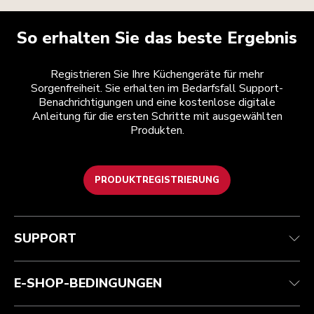
So erhalten Sie das beste Ergebnis
Registrieren Sie Ihre Küchengeräte für mehr
Sorgenfreiheit. Sie erhalten im Bedarfsfall Support-
Benachrichtigungen und eine kostenlose digitale
Anleitung für die ersten Schritte mit ausgewählten
Produkten.
PRODUKTREGISTRIERUNG
Kundenservice
Teilnahmebedingungen
Die Marke
Händlersuche
Verfolgen Sie Ihre Bestellung
Versand und Lieferung
Unsere Geschichte
SUPPORT
Garantie und Dokumente
Rückgaben und Erstattungen
Kontaktieren Sie uns.
Impressum
Häufig gestellte fragen
Erklärung zur Barrierefreiheit
ODR
E-SHOP-BEDINGUNGEN