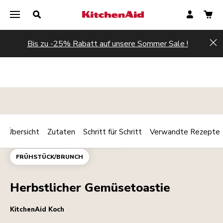
Bis zu -25% Rabatt auf unsere Sommer Sale !
Hi
Übersicht
Zutaten
Schritt für Schritt
Verwandte Rezepte
Print
HAUPTGERICHT
VEGETARISCH
Share
FRÜHSTÜCK/BRUNCH
Herbstlicher Gemüsetoastie
KitchenAid Koch