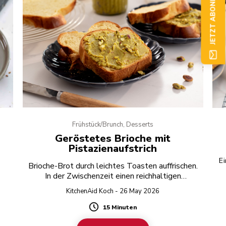
JETZT ABONNIEREN
Frühstück/Brunch, Desserts
Geröstetes Brioche mit
Pistazienaufstrich
Ei
Brioche-Brot durch leichtes Toasten auffrischen.
.
In der Zwischenzeit einen reichhaltigen
Pistazienaufstrich mit weißer Schokolade
KitchenAid Koch - 26 May 2026
zubereiten.
15 Minuten
Duration