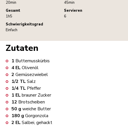
20min
45min
Gesamt
Servieren
1h5
6
Schwierigkeitsgrad
Einfach
Zutaten
1
Butternusskürbis
4
EL
Olivenöl
2
Gemüsezwiebel
1/2
TL
Salz
1/4
TL
Pfeffer
1
EL
brauner Zucker
12
Brotscheiben
50
g
weiche Butter
180
g
Gorgonzola
2
EL
Salbei, gehackt