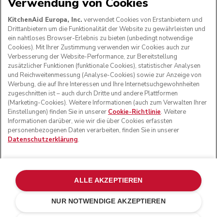
Verwendung von Cookies
WIR AKZEPTIEREN
KitchenAid Europa, Inc.
verwendet Cookies von Erstanbietern und
Drittanbietern um die Funktionalität der Website zu gewährleisten und
ein nahtloses Browser-Erlebnis zu bieten (unbedingt notwendige
Cookies). Mit Ihrer Zustimmung verwenden wir Cookies auch zur
FOLGEN SIE UNS
Verbesserung der Website-Performance, zur Bereitstellung
zusätzlicher Funktionen (funktionale Cookies), statistischer Analysen
und Reichweitenmessung (Analyse-Cookies) sowie zur Anzeige von
Werbung, die auf Ihre Interessen und Ihre Internetsuchgewohnheiten
zugeschnitten ist – auch durch Dritte und andere Plattformen
(Marketing-Cookies). Weitere Informationen (auch zum Verwalten Ihrer
Einstellungen) finden Sie in unserer
Cookie-Richtlinie
. Weitere
Informationen darüber, wie wir die über Cookies erfassten
personenbezogenen Daten verarbeiten, finden Sie in unserer
Datenschutzerklärung
.
© KitchenAid 2026 - Alle Rechte vorbehalten. KitchenAid
und das Design der Küchenmaschine sind eingetragene
ALLE AKZEPTIEREN
Marken in den USA und in anderen Ländern.
NUR NOTWENDIGE AKZEPTIEREN
Meine cookies verwalten
Datenschutzerklärung
Cookie-Erklärung
Andere Länder
Online-Schlichtung