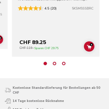
n
5KSM5SSBRC
4.5
(20)
SS
+
CHF 89.25
ADD TO CART
+
CHF 119.-
ADD TO C
Sparen
CHF 29.75
Kostenlose Standardlieferung für Bestellungen ab 50
CHF
14 Tage kostenlose Rücknahme