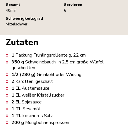
Gesamt
Servieren
40min
6
Schwierigkeitsgrad
Mittelschwer
Zutaten
1
Packung Frühlingsrollenteig, 22 cm
350
g
Schweinebauch, in 2,5 cm große Würfel
geschnitten
1/2 (280 g)
Grünkohl oder Wirsing
2
Karotten, geschält
1
EL
Austernsauce
1
EL
weißer Kristallzucker
2
EL
Sojasauce
1
TL
Sesamöl
1
TL
koscheres Salz
200
g
Mungbohnensprossen