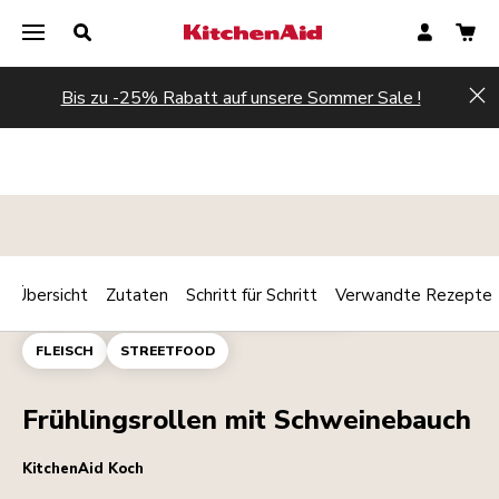
Bis zu -25% Rabatt auf unsere Sommer Sale !
Hi
Übersicht
Zutaten
Schritt für Schritt
Verwandte Rezepte
Print
DIPS
AMUSE-GUEULE
HAUPTGERICHT
Share
FLEISCH
STREETFOOD
Frühlingsrollen mit Schweinebauch
KitchenAid Koch