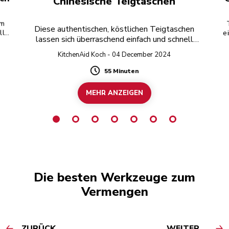
Chinesische Teigtaschen
em
Diese authentischen, köstlichen Teigtaschen
lle
ein
lassen sich überraschend einfach und schnell
zubereiten. Wenn Sie die Füllung mit dem
Küchen
KitchenAid Koch - 04 December 2024
Fleischwolf zubereiten und gekauften Teig
verwenden, haben Sie im Handumdrehen
55 Minuten
Duration
hausgemachte Teigtaschen.
MEHR ANZEIGEN
Die besten Werkzeuge zum
Vermengen
ZURÜCK
WEITER