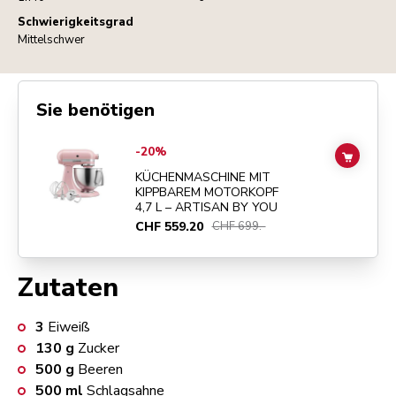
Schwierigkeitsgrad
Mittelschwer
Sie benötigen
Go to
KÜCHENMASCHINE MIT KIPPBAREM MOTORKOPF 4,7 L – ART
-20%
ADD TO
KÜCHENMASCHINE MIT
KIPPBAREM MOTORKOPF
4,7 L – ARTISAN BY YOU
CHF 559.20
CHF 699.-
Zutaten
3
Eiweiß
130
g
Zucker
500
g
Beeren
500
ml
Schlagsahne