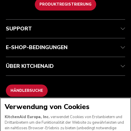
PRODUKTREGISTRIERUNG
Kundenservice
Teilnahmebedingungen
Die Marke
Händlersuche
Verfolgen Sie Ihre Bestellung
Versand und Lieferung
Unsere Geschichte
SUPPORT
Garantie und Dokumente
Rückgaben und Erstattungen
Kontaktieren Sie uns.
Impressum
Häufig gestellte fragen
Erklärung zur Barrierefreiheit
ODR
E-SHOP-BEDINGUNGEN
ÜBER KITCHENAID
HÄNDLERSUCHE
Verwendung von Cookies
WIR AKZEPTIEREN
KitchenAid Europa, Inc.
verwendet Cookies von Erstanbietern und
Drittanbietern um die Funktionalität der Website zu gewährleisten und
ein nahtloses Browser-Erlebnis zu bieten (unbedingt notwendige