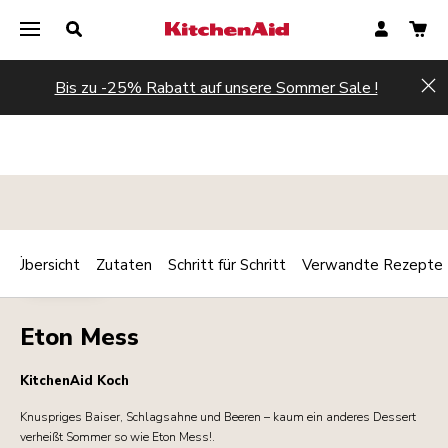
Bis zu -25% Rabatt auf unsere Sommer Sale !
Hi
Übersicht
Zutaten
Schritt für Schritt
Verwandte Rezepte
Print
DESSERTS
Share
Eton Mess
KitchenAid Koch
Knuspriges Baiser, Schlagsahne und Beeren – kaum ein anderes Dessert
verheißt Sommer so wie Eton Mess!.