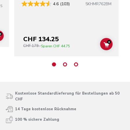
5KHMR762BM
4.6
(103)
SS
+
CHF 134.25
ADD TO CART
+
CHF 179.-
ADD TO C
Sparen
CHF 44.75
Kostenlose Standardlieferung für Bestellungen ab 50
CHF
14 Tage kostenlose Rücknahme
100 % sichere Zahlung