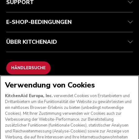
SUPPORT
Garantie und Dokumente
Rückgaben und Erstattungen
Kontaktieren Sie uns.
Impressum
Häufig gestellte fragen
Erklärung zur Barrierefreiheit
ODR
E-SHOP-BEDINGUNGEN
ÜBER KITCHENAID
HÄNDLERSUCHE
Verwendung von Cookies
WIR AKZEPTIEREN
KitchenAid Europa, Inc.
verwendet Cookies von Erstanbietern und
Drittanbietern um die Funktionalität der Website zu gewährleisten und
ein nahtloses Browser-Erlebnis zu bieten (unbedingt notwendige
Cookies). Mit Ihrer Zustimmung verwenden wir Cookies auch zur
FOLGEN SIE UNS
Verbesserung der Website-Performance, zur Bereitstellung
zusätzlicher Funktionen (funktionale Cookies), statistischer Analysen
und Reichweitenmessung (Analyse-Cookies) sowie zur Anzeige von
Werbung, die auf Ihre Interessen und Ihre Internetsuchgewohnheiten