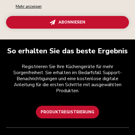
Mehr anzeigen
ABONNIEREN
So erhalten Sie das beste Ergebnis
Registrieren Sie Ihre Küchengeräte für mehr
Sorgenfreiheit. Sie erhalten im Bedarfsfall Support-
Benachrichtigungen und eine kostenlose digitale
Anleitung für die ersten Schritte mit ausgewählten
Produkten.
PRODUKTREGISTRIERUNG
Kundenservice
Teilnahmebedingungen
Die Marke
Händlersuche
Verfolgen Sie Ihre Bestellung
Versand und Lieferung
Unsere Geschichte