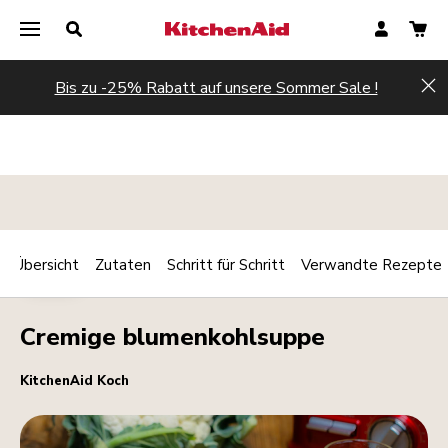
Bis zu -25% Rabatt auf unsere Sommer Sale !
Hi
Übersicht
Zutaten
Schritt für Schritt
Verwandte Rezepte
Print
WARM
Share
Cremige blumenkohlsuppe
KitchenAid Koch