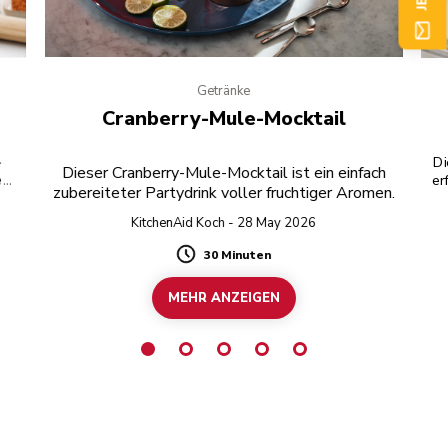
Getränke
Cranberry-Mule-Mocktail
-
Di
Dieser Cranberry-Mule-Mocktail ist ein einfach
nem
er
zubereiteter Partydrink voller fruchtiger Aromen.
KitchenAid Koch - 28 May 2026
30 Minuten
Duration
MEHR ANZEIGEN