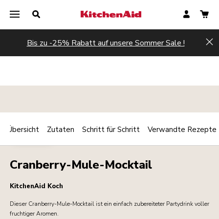
Bis zu -25% Rabatt auf unsere Sommer Sale !
Hi
Übersicht
Zutaten
Schritt für Schritt
Verwandte Rezepte
Print
GETRÄNKE
Share
Cranberry-Mule-Mocktail
KitchenAid Koch
Dieser Cranberry-Mule-Mocktail ist ein einfach zubereiteter Partydrink voller
fruchtiger Aromen.