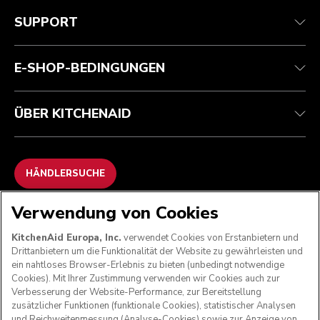
Kundenservice
Teilnahmebedingungen
Die Marke
Händlersuche
Verfolgen Sie Ihre Bestellung
Versand und Lieferung
Unsere Geschichte
SUPPORT
Garantie und Dokumente
Rückgaben und Erstattungen
Kontaktieren Sie uns.
Impressum
Häufig gestellte fragen
Erklärung zur Barrierefreiheit
ODR
E-SHOP-BEDINGUNGEN
ÜBER KITCHENAID
HÄNDLERSUCHE
Verwendung von Cookies
WIR AKZEPTIEREN
KitchenAid Europa, Inc.
verwendet Cookies von Erstanbietern und
Drittanbietern um die Funktionalität der Website zu gewährleisten und
ein nahtloses Browser-Erlebnis zu bieten (unbedingt notwendige
Cookies). Mit Ihrer Zustimmung verwenden wir Cookies auch zur
FOLGEN SIE UNS
Verbesserung der Website-Performance, zur Bereitstellung
zusätzlicher Funktionen (funktionale Cookies), statistischer Analysen
und Reichweitenmessung (Analyse-Cookies) sowie zur Anzeige von