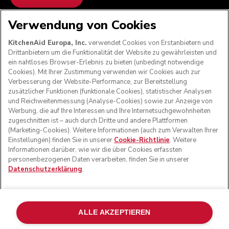
Verwendung von Cookies
WIR AKZEPTIEREN
KitchenAid Europa, Inc.
verwendet Cookies von Erstanbietern und
Drittanbietern um die Funktionalität der Website zu gewährleisten und
ein nahtloses Browser-Erlebnis zu bieten (unbedingt notwendige
Cookies). Mit Ihrer Zustimmung verwenden wir Cookies auch zur
FOLGEN SIE UNS
Verbesserung der Website-Performance, zur Bereitstellung
zusätzlicher Funktionen (funktionale Cookies), statistischer Analysen
und Reichweitenmessung (Analyse-Cookies) sowie zur Anzeige von
Werbung, die auf Ihre Interessen und Ihre Internetsuchgewohnheiten
zugeschnitten ist – auch durch Dritte und andere Plattformen
(Marketing-Cookies). Weitere Informationen (auch zum Verwalten Ihrer
Einstellungen) finden Sie in unserer
Cookie-Richtlinie
. Weitere
Informationen darüber, wie wir die über Cookies erfassten
personenbezogenen Daten verarbeiten, finden Sie in unserer
Datenschutzerklärung
.
© KitchenAid 2026 - Alle Rechte vorbehalten. KitchenAid
und das Design der Küchenmaschine sind eingetragene
ALLE AKZEPTIEREN
Marken in den USA und in anderen Ländern.