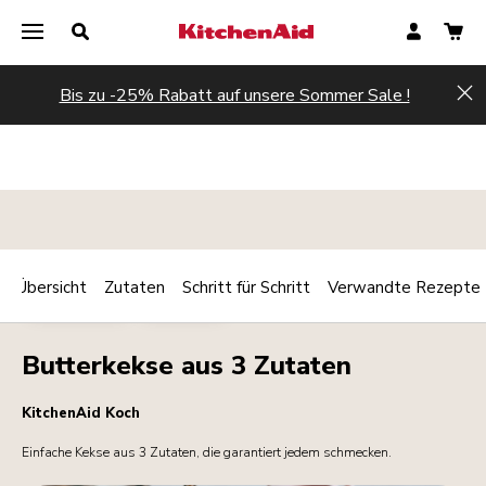
Bis zu -25% Rabatt auf unsere Sommer Sale !
Hi
Übersicht
Zutaten
Schritt für Schritt
Verwandte Rezepte
Print
BACKWAREN
DESSERTS
Share
Butterkekse aus 3 Zutaten
KitchenAid Koch
Einfache Kekse aus 3 Zutaten, die garantiert jedem schmecken.