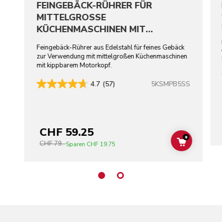
FEINGEBÄCK-RÜHRER FÜR
MITTELGROSSE
KÜCHENMASCHINEN MIT
KIPPBAREM MOTORKOPF –
Feingebäck-Rührer aus Edelstahl für feines Gebäck
EDELSTAHL
zur Verwendung mit mittelgroßen Küchenmaschinen
mit kippbarem Motorkopf.
5KSMPB5SS
4.7
(57)
CHF 59.25
+
CHF 79.-
ADD TO C
Sparen
CHF 19.75