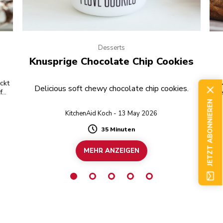
Desserts
Knusprige Chocolate Chip Cookies
eckt
Delicious soft chewy chocolate chip cookies.
für
di
mü
JETZT ABONNIEREN
KitchenAid Koch - 13 May 2026
35 Minuten
Duration
MEHR ANZEIGEN