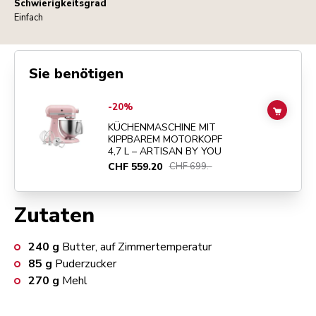
Schwierigkeitsgrad
Einfach
Sie benötigen
Go to
KÜCHENMASCHINE MIT KIPPBAREM MOTORKOPF 4,7 L – ART
-20%
ADD TO
KÜCHENMASCHINE MIT
KIPPBAREM MOTORKOPF
4,7 L – ARTISAN BY YOU
CHF 559.20
CHF 699.-
Zutaten
240
g
Butter, auf Zimmertemperatur
85
g
Puderzucker
270
g
Mehl