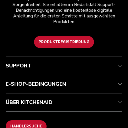
Sorgenfreiheit. Sie erhalten im Bedarfsfall Support-
Benachrichtigungen und eine kostenlose digitale
Anleitung für die ersten Schritte mit ausgewählten
Produkten.
PRODUKTREGISTRIERUNG
Kundenservice
Teilnahmebedingungen
Die Marke
Händlersuche
Verfolgen Sie Ihre Bestellung
Versand und Lieferung
Unsere Geschichte
SUPPORT
Garantie und Dokumente
Rückgaben und Erstattungen
Kontaktieren Sie uns.
Impressum
Häufig gestellte fragen
Erklärung zur Barrierefreiheit
ODR
E-SHOP-BEDINGUNGEN
ÜBER KITCHENAID
HÄNDLERSUCHE