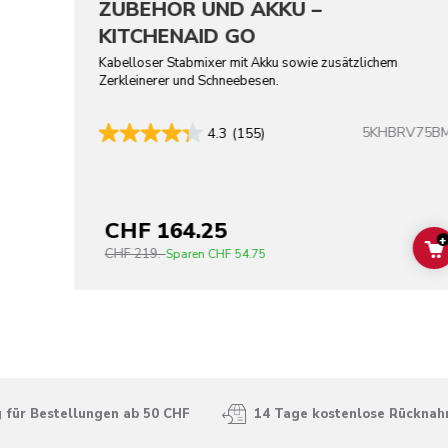
ZUBEHÖR UND AKKU –
KITCHENAID GO
Kabelloser Stabmixer mit Akku sowie zusätzlichem
Zerkleinerer und Schneebesen.
5KHBRV75B
4.3
(155)
CHF 164.25
+
CHF 219.-
Sparen
CHF 54.75
 für Bestellungen ab 50 CHF
14 Tage kostenlose Rückna