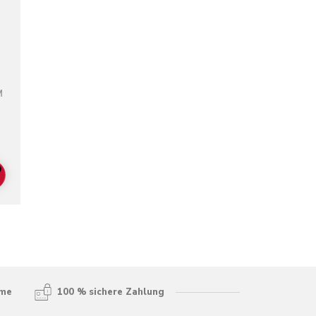
M
ADD TO CART
hme
100 % sichere Zahlung