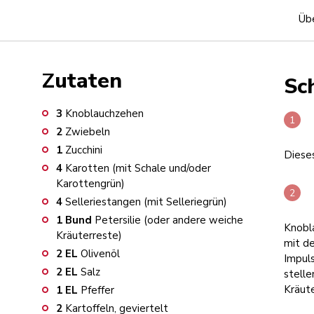
Übe
Zutaten
Sch
3
Knoblauchzehen
2
Zwiebeln
1
Zucchini
Dieses
4
Karotten (mit Schale und/oder
Karottengrün)
4
Selleriestangen (mit Selleriegrün)
1
Bund
Petersilie (oder andere weiche
Knobla
Kräuterreste)
mit d
2
EL
Olivenöl
Impuls
2
EL
Salz
stelle
Kräute
1
EL
Pfeffer
2
Kartoffeln, geviertelt