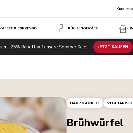
Kundense
KAFFEE & ESPRESSO
KÜCHENGERÄTE
K
s zu -25% Rabatt auf unsere Sommer Sale !
JETZT KAUFEN
HAUPTGERICHT
VEGETARISC
Brühwürfel