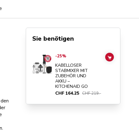
e
Sie benötigen
Go to
KABELLOSER STABMIXER MIT ZUBEHÖR UND AKK
-25%
ADD TO CAR
KABELLOSER
STABMIXER MIT
ZUBEHÖR UND
AKKU –
KITCHENAID GO
CHF 164.25
CHF 219.-
n den
der
e
n.