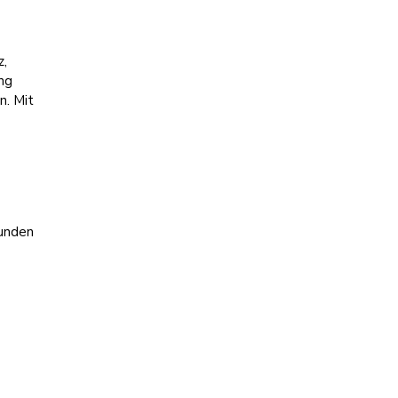
z,
ng
n. Mit
tunden