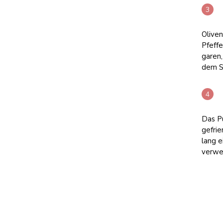
Olive
Pfeffe
garen,
dem St
Das Pü
gefrie
lang e
verwe