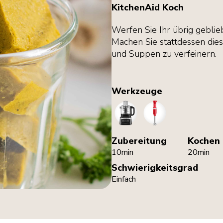
KitchenAid Koch
Werfen Sie Ihr übrig geblie
Machen Sie stattdessen di
und Suppen zu verfeinern.
Werkzeuge
FoodProcessor
HandBlender
Zubereitung
Kochen
10min
20min
Schwierigkeitsgrad
Einfach