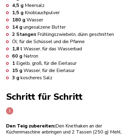
4,5
g
Meersalz
1,5
g
Knoblauchpulver
180
g
Wasser
14
g
ungesalzene Butter
2
Stangen
Frühlingszwiebeln, dünn geschnitten
Öl, für die Schüssel und die Pfanne
1,8
l
Wasser, für das Wasserbad
60
g
Natron
1
Eigelb, groß, für die Eierlasur
15
g
Wasser, für die Eierlasur
3
g
koscheres Salz
Schritt für Schritt
Den Teig zubereiten:
Den Knethaken an der
Küchenmaschine anbringen und 2 Tassen (250 g) Mehl,