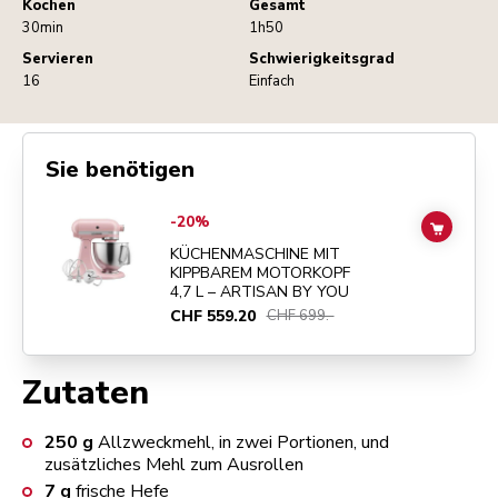
Kochen
Gesamt
30min
1h50
Servieren
Schwierigkeitsgrad
16
Einfach
Sie benötigen
Go to
KÜCHENMASCHINE MIT KIPPBAREM MOTORKOPF 4,7 L – ART
-20%
ADD TO
KÜCHENMASCHINE MIT
KIPPBAREM MOTORKOPF
4,7 L – ARTISAN BY YOU
CHF 559.20
CHF 699.-
Zutaten
250
g
Allzweckmehl, in zwei Portionen, und
zusätzliches Mehl zum Ausrollen
7
g
frische Hefe