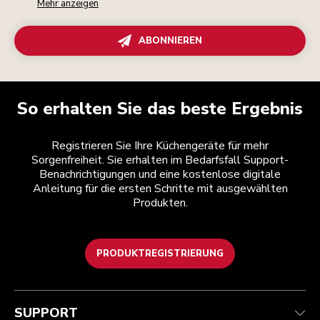
Mehr anzeigen
ABONNIEREN
So erhalten Sie das beste Ergebnis
Registrieren Sie Ihre Küchengeräte für mehr
Sorgenfreiheit. Sie erhalten im Bedarfsfall Support-
Benachrichtigungen und eine kostenlose digitale
Anleitung für die ersten Schritte mit ausgewählten
Produkten.
PRODUKTREGISTRIERUNG
Kundenservice
Teilnahmebedingungen
Die Marke
Händlersuche
Verfolgen Sie Ihre Bestellung
Versand und Lieferung
Unsere Geschichte
SUPPORT
Garantie und Dokumente
Rückgaben und Erstattungen