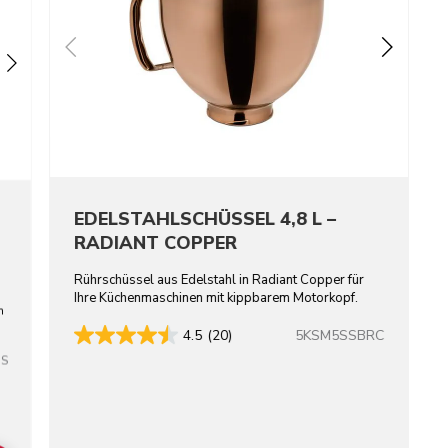
EDELSTAHLSCHÜSSEL 4,8 L –
RADIANT COPPER
Rührschüssel aus Edelstahl in Radiant Copper für
Ihre Küchenmaschinen mit kippbarem Motorkopf.
n
5KSM5SSBRC
4.5
(20)
SS