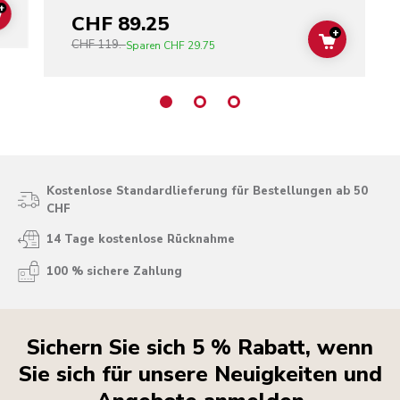
+
CHF 89.25
ADD TO CART
+
CHF 119.-
ADD TO C
Sparen
CHF 29.75
Kostenlose Standardlieferung für Bestellungen ab 50
CHF
14 Tage kostenlose Rücknahme
100 % sichere Zahlung
Sichern Sie sich 5 % Rabatt, wenn
Sie sich für unsere Neuigkeiten und