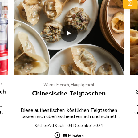
od
Warm, Fleisch, Hauptgericht
uch
Chinesische Teigtaschen
em
Diese authentischen, köstlichen Teigtaschen
lle
ein
lassen sich überraschend einfach und schnell
zubereiten. Wenn Sie die Füllung mit dem
Küchen
KitchenAid Koch - 04 December 2024
Fleischwolf zubereiten und gekauften Teig
verwenden, haben Sie im Handumdrehen
55 Minuten
Duration