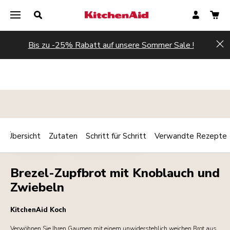
Bis zu -25% Rabatt auf unsere Sommer Sale !
Hi
Übersicht
Zutaten
Schritt für Schritt
Verwandte Rezepte
Print
BACKWAREN
FRÜHSTÜCK/BRUNCH
Share
Brezel-Zupfbrot mit Knoblauch und
Zwiebeln
KitchenAid Koch
Verwöhnen Sie Ihren Gaumen mit einem unwiderstehlich weichen Brot aus