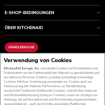
Kontaktieren Sie uns.
Impressum
Häufig gestellte fragen
Erklärung zur Barrierefreiheit
ODR
E-SHOP-BEDINGUNGEN
ÜBER KITCHENAID
HÄNDLERSUCHE
Verwendung von Cookies
WIR AKZEPTIEREN
KitchenAid Europa, Inc.
verwendet Cookies von Erstanbietern und
Drittanbietern um die Funktionalität der Website zu gewährleisten und
ein nahtloses Browser-Erlebnis zu bieten (unbedingt notwendige
Cookies). Mit Ihrer Zustimmung verwenden wir Cookies auch zur
FOLGEN SIE UNS
Verbesserung der Website-Performance, zur Bereitstellung
zusätzlicher Funktionen (funktionale Cookies), statistischer Analysen
und Reichweitenmessung (Analyse-Cookies) sowie zur Anzeige von
Werbung, die auf Ihre Interessen und Ihre Internetsuchgewohnheiten
zugeschnitten ist – auch durch Dritte und andere Plattformen