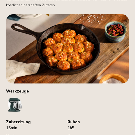
köstlichen herzhaften Zutaten.
Werkzeuge
StandMixer
Zubereitung
Ruhen
15min
1h5