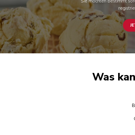
Sie möchten bestimmt sofor
registri
JE
Was kan
B