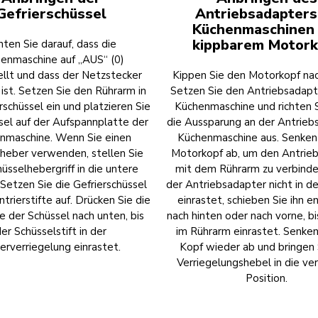
Gefrierschüssel
Antriebsadapters
Küchenmaschinen 
kippbarem Motork
ten Sie darauf, dass die
enmaschine auf „AUS“ (0)
ellt und dass der Netzstecker
Kippen Sie den Motorkopf nac
ist. Setzen Sie den Rührarm in
Setzen Sie den Antriebsadapte
rschüssel ein und platzieren Sie
Küchenmaschine und richten 
sel auf der Aufspannplatte der
die Aussparung an der Antrieb
nmaschine. Wenn Sie einen
Küchenmaschine aus. Senken
heber verwenden, stellen Sie
Motorkopf ab, um den Antrie
üsselhebergriff in die untere
mit dem Rührarm zu verbind
 Setzen Sie die Gefrierschüssel
der Antriebsadapter nicht in d
ntrierstifte auf. Drücken Sie die
einrastet, schieben Sie ihn 
e der Schüssel nach unten, bis
nach hinten oder nach vorne, bis
er Schüsselstift in der
im Rührarm einrastet. Senken
erverriegelung einrastet.
Kopf wieder ab und bringen 
Verriegelungshebel in die ve
Position.