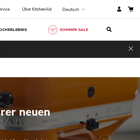
Deutsch
rvice
Über KitchenAid
OCHERLEBNIS
SOMMER SALE
Hid
rer neuen