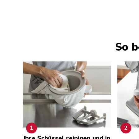
So b
1
2
Ihre Schüssel reinigen und in