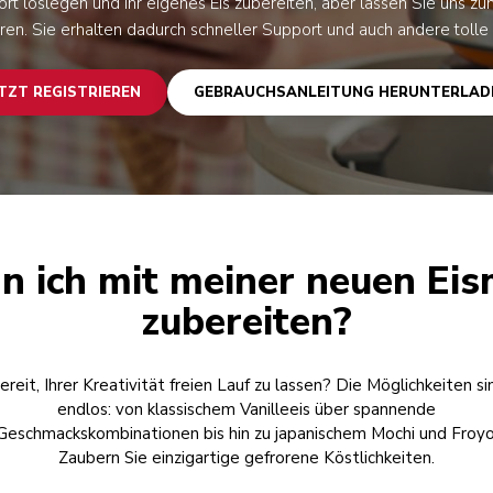
t loslegen und Ihr eigenes Eis zubereiten, aber lassen Sie uns zun
eren. Sie erhalten dadurch schneller Support und auch andere tolle 
TZT REGISTRIEREN
GEBRAUCHSANLEITUNG HERUNTERLAD
n ich mit meiner neuen Eis
zubereiten?
ereit, Ihrer Kreativität freien Lauf zu lassen? Die Möglichkeiten si
endlos: von klassischem Vanilleeis über spannende
Geschmackskombinationen bis hin zu japanischem Mochi und Froyo
Zaubern Sie einzigartige gefrorene Köstlichkeiten.