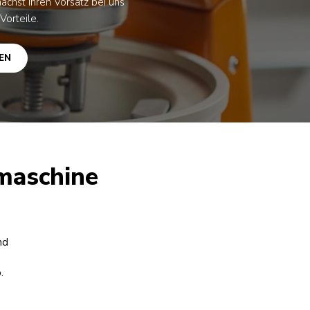
ächst Ihren Vorsatz bei uns
Vorteile.
EN
maschine
nd
.