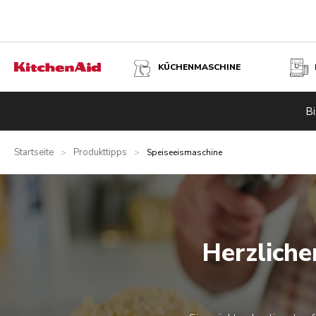
KÜCHENMASCHINE
Bi
Startseite
Produkttipps
>
>
Speiseeismaschine
Herzlich