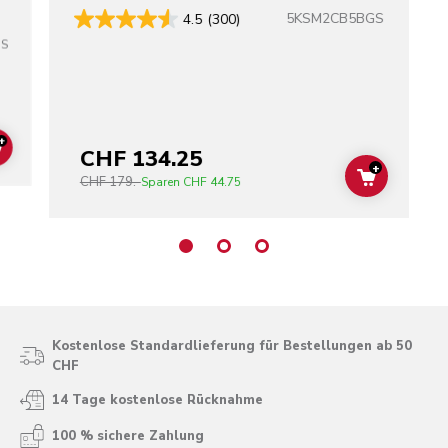
5KSM2CB5BGS
4.5
(300)
SS
+
CHF 134.25
ADD TO CART
+
CHF 179.-
ADD TO C
Sparen
CHF 44.75
Kostenlose Standardlieferung für Bestellungen ab 50
CHF
14 Tage kostenlose Rücknahme
100 % sichere Zahlung