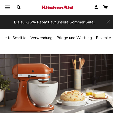
Bis zu -25% Rabatt auf unsere Sommer Sale !
Hi
Erste Schritte
Verwendung
Pflege und Wartung
Rezepte
Jetzt registrieren