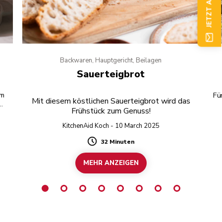
Backwaren, Hauptgericht, Beilagen
Sauerteigbrot
om
Fü
Mit diesem köstlichen Sauerteigbrot wird das
Frühstück zum Genuss!
ße
KitchenAid Koch - 10 March 2025
32 Minuten
Duration
MEHR ANZEIGEN