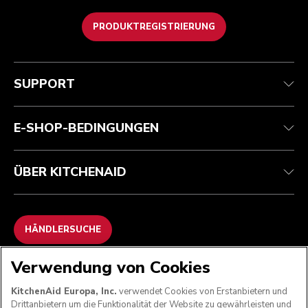
PRODUKTREGISTRIERUNG
Kundenservice
Teilnahmebedingungen
Die Marke
Händlersuche
Verfolgen Sie Ihre Bestellung
Versand und Lieferung
Unsere Geschichte
SUPPORT
Garantie und Dokumente
Rückgaben und Erstattungen
Kontaktieren Sie uns.
Impressum
Häufig gestellte fragen
Erklärung zur Barrierefreiheit
ODR
E-SHOP-BEDINGUNGEN
ÜBER KITCHENAID
HÄNDLERSUCHE
Verwendung von Cookies
WIR AKZEPTIEREN
KitchenAid Europa, Inc.
verwendet Cookies von Erstanbietern und
Drittanbietern um die Funktionalität der Website zu gewährleisten und