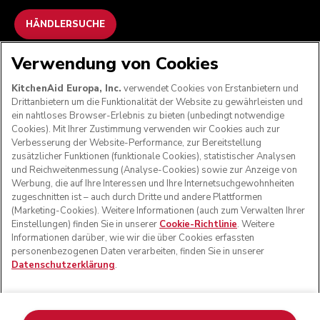
HÄNDLERSUCHE
Verwendung von Cookies
WIR AKZEPTIEREN
KitchenAid Europa, Inc.
verwendet Cookies von Erstanbietern und
Drittanbietern um die Funktionalität der Website zu gewährleisten und
ein nahtloses Browser-Erlebnis zu bieten (unbedingt notwendige
Cookies). Mit Ihrer Zustimmung verwenden wir Cookies auch zur
FOLGEN SIE UNS
Verbesserung der Website-Performance, zur Bereitstellung
zusätzlicher Funktionen (funktionale Cookies), statistischer Analysen
und Reichweitenmessung (Analyse-Cookies) sowie zur Anzeige von
Werbung, die auf Ihre Interessen und Ihre Internetsuchgewohnheiten
zugeschnitten ist – auch durch Dritte und andere Plattformen
(Marketing-Cookies). Weitere Informationen (auch zum Verwalten Ihrer
Einstellungen) finden Sie in unserer
Cookie-Richtlinie
. Weitere
Informationen darüber, wie wir die über Cookies erfassten
personenbezogenen Daten verarbeiten, finden Sie in unserer
Datenschutzerklärung
.
© KitchenAid 2026 - Alle Rechte vorbehalten. KitchenAid
und das Design der Küchenmaschine sind eingetragene