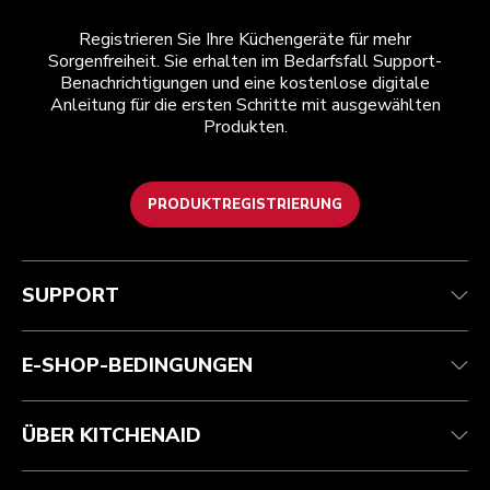
Registrieren Sie Ihre Küchengeräte für mehr
Sorgenfreiheit. Sie erhalten im Bedarfsfall Support-
Benachrichtigungen und eine kostenlose digitale
Anleitung für die ersten Schritte mit ausgewählten
Produkten.
PRODUKTREGISTRIERUNG
Kundenservice
Teilnahmebedingungen
Die Marke
Händlersuche
Verfolgen Sie Ihre Bestellung
Versand und Lieferung
Unsere Geschichte
SUPPORT
Garantie und Dokumente
Rückgaben und Erstattungen
Kontaktieren Sie uns.
Impressum
Häufig gestellte fragen
Erklärung zur Barrierefreiheit
ODR
E-SHOP-BEDINGUNGEN
ÜBER KITCHENAID