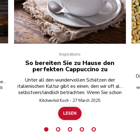
Inspirations
So bereiten Sie zu Hause den
perfekten Cappuccino zu
D
Unter all den wundervollen Schätzen der
hen,
italienischen Kultur gibt es einen, den wir oft als
ng
w
selbstverständlich betrachten. Wenn Sie schon
,
einmal einen perfekt zubereiteten Cappuccino
mit
u
KitchenAid Koch - 27 March 2025
sso
genossen haben, wissen Sie, dass dieser einer
Von
K
der legendärsten Exporte des Landes ist.
LESEN
ie
sin
Perfekt zubereitet, ist ein Cappuccino
ach
B
gleichermaßen die Sixtinische Kapelle, die
re
ke
neapolitanische Pizza und der Lamborghini unter
as
den Kaffeespezialitäten.Und das Beste? Sie
uer