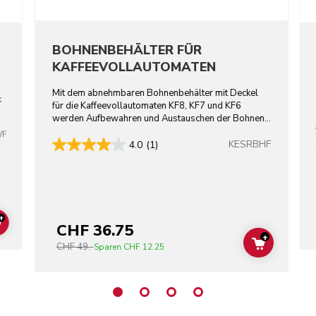
BOHNENBEHÄLTER FÜR
KAFFEEVOLLAUTOMATEN
Mit dem abnehmbaren Bohnenbehälter mit Deckel
t
für die Kaffeevollautomaten KF8, KF7 und KF6
werden Aufbewahren und Austauschen der Bohnen
zum Kinderspiel.
WF
KESRBHF
4.0
(1)
+
CHF 36.75
ADD TO CART
+
CHF 49.-
ADD TO C
Sparen
CHF 12.25