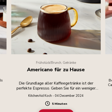
Frühstück/Brunch, Getränke
Americano für zu Hause
ls
Be
Die Grundlage aller Kaffeegetränke ist der
Ca
perfekte Espresso. Geben Sie für ein weniger
intensives Getränk heißes Wasser hinzu.
KitchenAid Koch - 04 December 2024
5 Minuten
Duration