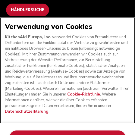
HÄNDLERSUCHE
Verwendung von Cookies
WIR AKZEPTIEREN
KitchenAid Europa, Inc.
verwendet Cookies von Erstanbietern und
Drittanbietern um die Funktionalität der Website zu gewährleisten und
ein nahtloses Browser-Erlebnis zu bieten (unbedingt notwendige
Cookies). Mit Ihrer Zustimmung verwenden wir Cookies auch zur
FOLGEN SIE UNS
Verbesserung der Website-Performance, zur Bereitstellung
zusätzlicher Funktionen (funktionale Cookies), statistischer Analysen
und Reichweitenmessung (Analyse-Cookies) sowie zur Anzeige von
Werbung, die auf Ihre Interessen und Ihre Internetsuchgewohnheiten
zugeschnitten ist – auch durch Dritte und andere Plattformen
(Marketing-Cookies). Weitere Informationen (auch zum Verwalten Ihrer
Einstellungen) finden Sie in unserer
Cookie-Richtlinie
. Weitere
Informationen darüber, wie wir die über Cookies erfassten
personenbezogenen Daten verarbeiten, finden Sie in unserer
Datenschutzerklärung
.
© KitchenAid 2026 - Alle Rechte vorbehalten. KitchenAid
und das Design der Küchenmaschine sind eingetragene