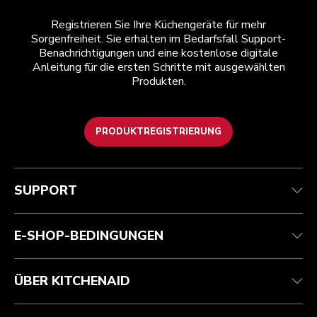
Registrieren Sie Ihre Küchengeräte für mehr
Sorgenfreiheit. Sie erhalten im Bedarfsfall Support-
Benachrichtigungen und eine kostenlose digitale
Anleitung für die ersten Schritte mit ausgewählten
Produkten.
PRODUKTREGISTRIERUNG
Kundenservice
Teilnahmebedingungen
Die Marke
Händlersuche
Verfolgen Sie Ihre Bestellung
Versand und Lieferung
Unsere Geschichte
SUPPORT
Garantie und Dokumente
Rückgaben und Erstattungen
Kontaktieren Sie uns.
Impressum
Häufig gestellte fragen
Erklärung zur Barrierefreiheit
ODR
E-SHOP-BEDINGUNGEN
ÜBER KITCHENAID