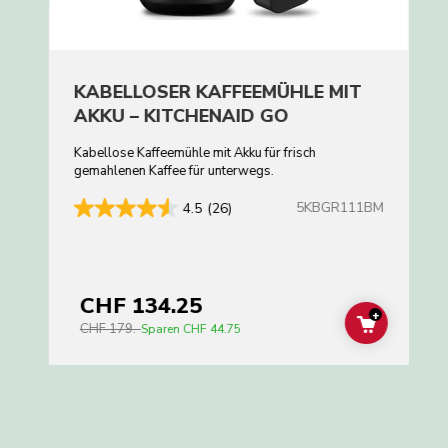
KABELLOSER KAFFEEMÜHLE MIT
AKKU – KITCHENAID GO
Kabellose Kaffeemühle mit Akku für frisch
gemahlenen Kaffee für unterwegs.
5KBGR111BM
4.5
(26)
CHF 134.25
+
CHF 179.-
ADD TO C
Sparen
CHF 44.75