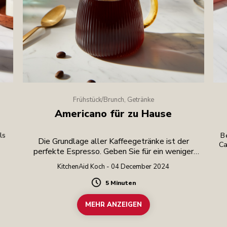
Frühstück/Brunch, Getränke
Americano für zu Hause
ls
Be
Die Grundlage aller Kaffeegetränke ist der
Ca
perfekte Espresso. Geben Sie für ein weniger
intensives Getränk heißes Wasser hinzu.
KitchenAid Koch - 04 December 2024
5 Minuten
Duration
MEHR ANZEIGEN