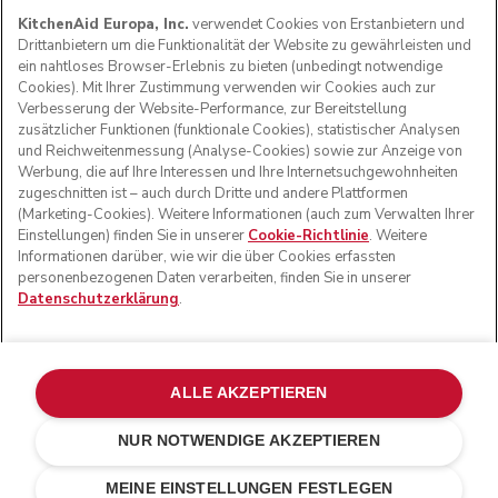
KitchenAid Europa, Inc.
verwendet Cookies von Erstanbietern und
Drittanbietern um die Funktionalität der Website zu gewährleisten und
ein nahtloses Browser-Erlebnis zu bieten (unbedingt notwendige
Cookies). Mit Ihrer Zustimmung verwenden wir Cookies auch zur
FOLGEN SIE UNS
Verbesserung der Website-Performance, zur Bereitstellung
zusätzlicher Funktionen (funktionale Cookies), statistischer Analysen
und Reichweitenmessung (Analyse-Cookies) sowie zur Anzeige von
Werbung, die auf Ihre Interessen und Ihre Internetsuchgewohnheiten
zugeschnitten ist – auch durch Dritte und andere Plattformen
(Marketing-Cookies). Weitere Informationen (auch zum Verwalten Ihrer
Einstellungen) finden Sie in unserer
Cookie-Richtlinie
. Weitere
Informationen darüber, wie wir die über Cookies erfassten
personenbezogenen Daten verarbeiten, finden Sie in unserer
Datenschutzerklärung
.
© KitchenAid 2026 - Alle Rechte vorbehalten. KitchenAid
und das Design der Küchenmaschine sind eingetragene
ALLE AKZEPTIEREN
Marken in den USA und in anderen Ländern.
NUR NOTWENDIGE AKZEPTIEREN
Meine cookies verwalten
Datenschutzerklärung
Cookie-Erklärung
Andere Länder
Online-Schlichtung
MEINE EINSTELLUNGEN FESTLEGEN