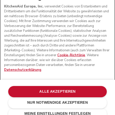
KitchenAid Europa, Inc.
verwendet Cookies von Erstanbietern und
Drittanbietern um die Funktionalität der Website zu gewährleisten und
ein nahtloses Browser-Erlebnis zu bieten (unbedingt notwendige
Cookies). Mit Ihrer Zustimmung verwenden wir Cookies auch zur
FOLGEN SIE UNS
Verbesserung der Website-Performance, zur Bereitstellung
zusätzlicher Funktionen (funktionale Cookies), statistischer Analysen
und Reichweitenmessung (Analyse-Cookies) sowie zur Anzeige von
Werbung, die auf Ihre Interessen und Ihre Internetsuchgewohnheiten
zugeschnitten ist – auch durch Dritte und andere Plattformen
(Marketing-Cookies). Weitere Informationen (auch zum Verwalten Ihrer
Einstellungen) finden Sie in unserer
Cookie-Richtlinie
. Weitere
Informationen darüber, wie wir die über Cookies erfassten
personenbezogenen Daten verarbeiten, finden Sie in unserer
Datenschutzerklärung
.
© KitchenAid 2026 - Alle Rechte vorbehalten. KitchenAid
und das Design der Küchenmaschine sind eingetragene
ALLE AKZEPTIEREN
Marken in den USA und in anderen Ländern.
NUR NOTWENDIGE AKZEPTIEREN
Meine cookies verwalten
Datenschutzerklärung
Cookie-Erklärung
Andere Länder
Online-Schlichtung
MEINE EINSTELLUNGEN FESTLEGEN