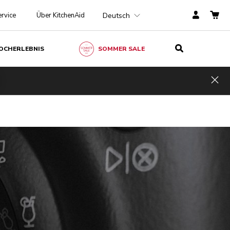
Deutsch
rvice
Über KitchenAid
OCHERLEBNIS
SOMMER SALE
Hid