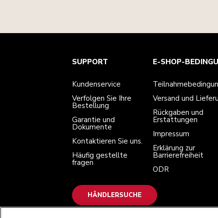
Kundenservice
Teilnahmebedingungen
Die Marke
Händlersuche
SUPPORT
E-SHOP-BEDING
Verfolgen Sie Ihre Bestellung
Versand und Lieferung
Unsere Geschichte
Garantie und Dokumente
Rückgaben und Erstattungen
Kontaktieren Sie uns.
Impressum
Kundenservice
Teilnahmebedingu
Häufig gestellte fragen
Erklärung zur Barrierefreiheit
ODR
Verfolgen Sie Ihre
Versand und Liefer
Bestellung
Rückgaben und
Garantie und
Erstattungen
Dokumente
Impressum
Kontaktieren Sie uns.
Erklärung zur
Häufig gestellte
Barrierefreiheit
fragen
ODR
HÄNDLERSUCHE