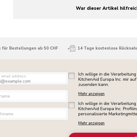
War dieser Artikel hilfreic
yes
no
 für Bestellungen ab 50 CHF
14 Tage kostenlose Rückna
Ich willige in die Verarbeitu
r email address
KitchenAid Europa Inc. mir a
zusenden kann.
Mehr anzeigen
rname
Ich willige in die Verarbeitu
KitchenAid Europa Inc. Profili
chname
personalisierte Marketingmitt
Mehr anzeigen