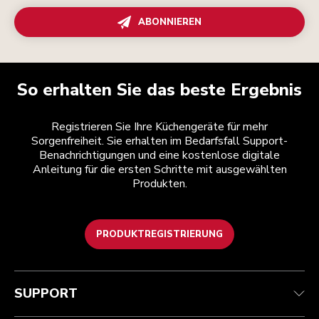
ABONNIEREN
So erhalten Sie das beste Ergebnis
Registrieren Sie Ihre Küchengeräte für mehr
Sorgenfreiheit. Sie erhalten im Bedarfsfall Support-
Benachrichtigungen und eine kostenlose digitale
Anleitung für die ersten Schritte mit ausgewählten
Produkten.
PRODUKTREGISTRIERUNG
Kundenservice
Teilnahmebedingungen
Die Marke
Händlersuche
Verfolgen Sie Ihre Bestellung
Versand und Lieferung
Unsere Geschichte
SUPPORT
Garantie und Dokumente
Rückgaben und Erstattungen
Kontaktieren Sie uns.
Impressum
Häufig gestellte fragen
Erklärung zur Barrierefreiheit