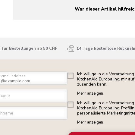
War dieser Artikel hilfreic
yes
no
 für Bestellungen ab 50 CHF
14 Tage kostenlose Rückna
Ich willige in die Verarbeitu
r email address
KitchenAid Europa Inc. mir a
zusenden kann.
Mehr anzeigen
rname
Ich willige in die Verarbeitu
KitchenAid Europa Inc. Profili
chname
personalisierte Marketingmitt
Mehr anzeigen