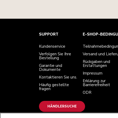
Kundenservice
Teilnahmebedingungen
Die Marke
Händlersuche
SUPPORT
E-SHOP-BEDING
Verfolgen Sie Ihre Bestellung
Versand und Lieferung
Unsere Geschichte
Garantie und Dokumente
Rückgaben und Erstattungen
Kontaktieren Sie uns.
Impressum
Kundenservice
Teilnahmebedingu
Häufig gestellte fragen
Erklärung zur Barrierefreiheit
ODR
Verfolgen Sie Ihre
Versand und Liefer
Bestellung
Rückgaben und
Garantie und
Erstattungen
Dokumente
Impressum
Kontaktieren Sie uns.
Erklärung zur
Häufig gestellte
Barrierefreiheit
fragen
ODR
HÄNDLERSUCHE