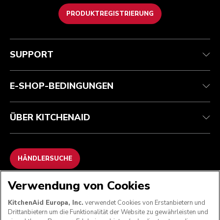
PRODUKTREGISTRIERUNG
Kundenservice
Teilnahmebedingungen
Die Marke
Händlersuche
Verfolgen Sie Ihre Bestellung
Versand und Lieferung
Unsere Geschichte
SUPPORT
Garantie und Dokumente
Rückgaben und Erstattungen
Kontaktieren Sie uns.
Impressum
Häufig gestellte fragen
Erklärung zur Barrierefreiheit
ODR
E-SHOP-BEDINGUNGEN
ÜBER KITCHENAID
HÄNDLERSUCHE
Verwendung von Cookies
WIR AKZEPTIEREN
KitchenAid Europa, Inc.
verwendet Cookies von Erstanbietern und
Drittanbietern um die Funktionalität der Website zu gewährleisten und