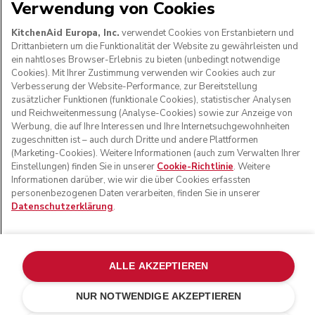
Verwendung von Cookies
KitchenAid Europa, Inc.
verwendet Cookies von Erstanbietern und
Drittanbietern um die Funktionalität der Website zu gewährleisten und
ein nahtloses Browser-Erlebnis zu bieten (unbedingt notwendige
FOLGEN SIE UNS
Cookies). Mit Ihrer Zustimmung verwenden wir Cookies auch zur
Verbesserung der Website-Performance, zur Bereitstellung
zusätzlicher Funktionen (funktionale Cookies), statistischer Analysen
und Reichweitenmessung (Analyse-Cookies) sowie zur Anzeige von
Werbung, die auf Ihre Interessen und Ihre Internetsuchgewohnheiten
zugeschnitten ist – auch durch Dritte und andere Plattformen
(Marketing-Cookies). Weitere Informationen (auch zum Verwalten Ihrer
Einstellungen) finden Sie in unserer
Cookie-Richtlinie
. Weitere
Informationen darüber, wie wir die über Cookies erfassten
personenbezogenen Daten verarbeiten, finden Sie in unserer
Datenschutzerklärung
.
© KitchenAid 2026 - Alle Rechte vorbehalten. KitchenAid
und das Design der Küchenmaschine sind eingetragene
Marken in den USA und in anderen Ländern.
ALLE AKZEPTIEREN
Meine cookies verwalten
Datenschutzerklärung
NUR NOTWENDIGE AKZEPTIEREN
Cookie-Erklärung
Andere Länder
Online-Schlichtung