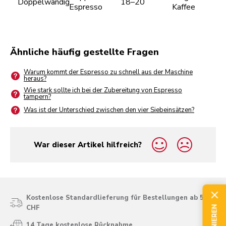
Doppelwandig
18–20
Espresso
Kaffee
Ähnliche häufig gestellte Fragen
Warum kommt der Espresso zu schnell aus der Maschine
heraus?
Wie stark sollte ich bei der Zubereitung von Espresso
tampern?
Was ist der Unterschied zwischen den vier Siebeinsätzen?
War dieser Artikel hilfreich?
yes
no
Kostenlose Standardlieferung für Bestellungen ab 50
CHF
14 Tage kostenlose Rücknahme