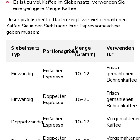
Es ist zu viel Kaffee im Siebeinsatz. Verwenden Sie
eine geringere Menge Kaffee.
Unser praktischer Leitfaden zeigt, wie viel gemahlenen
Kaffee Sie in den Siebträger Ihrer Espressomaschine
geben müssen:
Siebeinsatz-
Menge
Verwenden
Portionsgröße
Typ
(Gramm)
für
Frisch
Einfacher
Einwandig
10–12
gemahlenen
Espresso
Bohnenkaffee
Frisch
Doppelter
Einwandig
18–20
gemahlenen
Espresso
Bohnenkaffee
Einfacher
Vorgemahlene
Doppelwandig
10–12
Espresso
Kaffee
Doppelter
Vorgemahlene