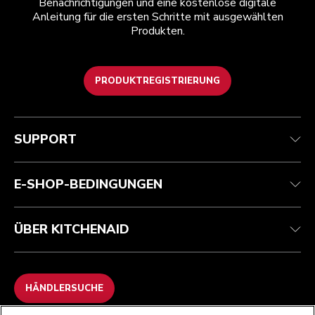
Benachrichtigungen und eine kostenlose digitale
Anleitung für die ersten Schritte mit ausgewählten
Produkten.
PRODUKTREGISTRIERUNG
Kundenservice
Teilnahmebedingungen
Die Marke
Händlersuche
Verfolgen Sie Ihre Bestellung
Versand und Lieferung
Unsere Geschichte
SUPPORT
Garantie und Dokumente
Rückgaben und Erstattungen
Kontaktieren Sie uns.
Impressum
Häufig gestellte fragen
Erklärung zur Barrierefreiheit
ODR
E-SHOP-BEDINGUNGEN
ÜBER KITCHENAID
HÄNDLERSUCHE