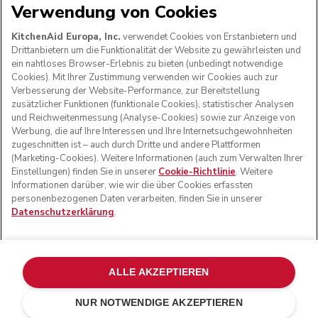
Verwendung von Cookies
WIR AKZEPTIEREN
KitchenAid Europa, Inc.
verwendet Cookies von Erstanbietern und
Drittanbietern um die Funktionalität der Website zu gewährleisten und
ein nahtloses Browser-Erlebnis zu bieten (unbedingt notwendige
Cookies). Mit Ihrer Zustimmung verwenden wir Cookies auch zur
FOLGEN SIE UNS
Verbesserung der Website-Performance, zur Bereitstellung
zusätzlicher Funktionen (funktionale Cookies), statistischer Analysen
und Reichweitenmessung (Analyse-Cookies) sowie zur Anzeige von
Werbung, die auf Ihre Interessen und Ihre Internetsuchgewohnheiten
zugeschnitten ist – auch durch Dritte und andere Plattformen
(Marketing-Cookies). Weitere Informationen (auch zum Verwalten Ihrer
Einstellungen) finden Sie in unserer
Cookie-Richtlinie
. Weitere
Informationen darüber, wie wir die über Cookies erfassten
personenbezogenen Daten verarbeiten, finden Sie in unserer
Datenschutzerklärung
.
© KitchenAid 2026 - Alle Rechte vorbehalten. KitchenAid
und das Design der Küchenmaschine sind eingetragene
ALLE AKZEPTIEREN
Marken in den USA und in anderen Ländern.
NUR NOTWENDIGE AKZEPTIEREN
Meine cookies verwalten
Datenschutzerklärung