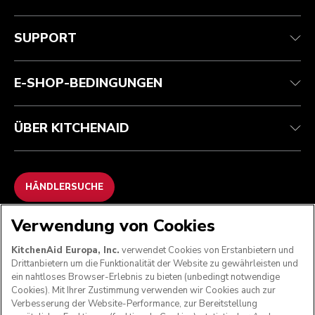
Kundenservice
Teilnahmebedingungen
Die Marke
Händlersuche
Verfolgen Sie Ihre Bestellung
Versand und Lieferung
Unsere Geschichte
SUPPORT
Garantie und Dokumente
Rückgaben und Erstattungen
Kontaktieren Sie uns.
Impressum
Häufig gestellte fragen
Erklärung zur Barrierefreiheit
ODR
E-SHOP-BEDINGUNGEN
ÜBER KITCHENAID
HÄNDLERSUCHE
Verwendung von Cookies
WIR AKZEPTIEREN
KitchenAid Europa, Inc.
verwendet Cookies von Erstanbietern und
Drittanbietern um die Funktionalität der Website zu gewährleisten und
ein nahtloses Browser-Erlebnis zu bieten (unbedingt notwendige
Cookies). Mit Ihrer Zustimmung verwenden wir Cookies auch zur
FOLGEN SIE UNS
Verbesserung der Website-Performance, zur Bereitstellung