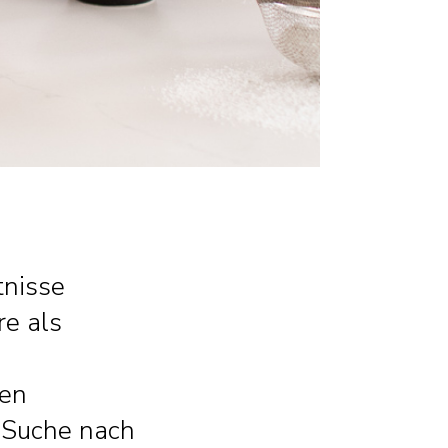
tnisse
re als
gen
 Suche nach