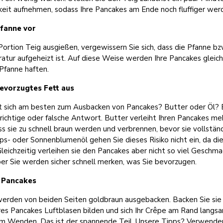
gkeit aufnehmen, sodass Ihre Pancakes am Ende noch fluffiger wer
Pfanne vor
Portion Teig ausgießen, vergewissern Sie sich, dass die Pfanne bz
ur aufgeheizt ist. Auf diese Weise werden Ihre Pancakes glei
 Pfanne haften.
bevorzugtes Fett aus
 sich am besten zum Ausbacken von Pancakes? Butter oder Öl? E
 richtige oder falsche Antwort. Butter verleiht Ihren Pancakes m
ss sie zu schnell braun werden und verbrennen, bevor sie vollständ
ps- oder Sonnenblumenöl gehen Sie dieses Risiko nicht ein, da di
eichzeitig verleihen sie den Pancakes aber nicht so viel Geschmac
ber Sie werden sicher schnell merken, was Sie bevorzugen.
e Pancakes
erden von beiden Seiten goldbraun ausgebacken. Backen Sie sie 
hres Pancakes Luftblasen bilden und sich Ihr Crêpe am Rand langs
 zum Wenden. Das ist der spannende Teil. Unsere Tipps? Verwenden