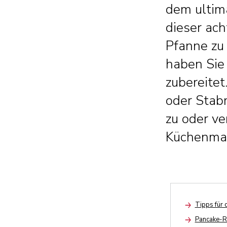
dem ultima
dieser ach
Pfanne zu 
haben Sie
zubereitet
oder Stab
zu oder ve
Küchenmasc
Tipps für 
Arrow
Pancake-R
Arrow