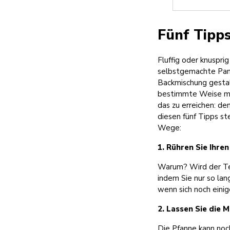
Fünf Tipp
Fluffig oder knusprig
selbstgemachte Panc
Backmischung gestalt
bestimmte Weise möge
das zu erreichen: de
diesen fünf Tipps s
Wege:
1. Rühren Sie Ihren
Warum? Wird der Tei
indem Sie nur so lan
wenn sich noch einig
2. Lassen Sie die 
Die Pfanne kann noch