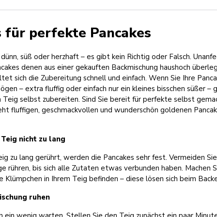
s für perfekte Pancakes
 dünn, süß oder herzhaft – es gibt kein Richtig oder Falsch. Unanfe
akes denen aus einer gekauften Backmischung haushoch überlegen
et sich die Zubereitung schnell und einfach. Wenn Sie Ihre Panca
n – extra fluffig oder einfach nur ein kleines bisschen süßer – 
n Teig selbst zubereiten. Sind Sie bereit für perfekte selbst gem
teht fluffigen, geschmackvollen und wunderschön goldenen Pancak
 Teig nicht zu lang
g zu lang gerührt, werden die Pancakes sehr fest. Vermeiden Sie 
ge rühren, bis sich alle Zutaten etwas verbunden haben. Machen Si
e Klümpchen in Ihrem Teig befinden – diese lösen sich beim Back
Mischung ruhen
 ein wenig warten. Stellen Sie den Teig zunächst ein paar Minute