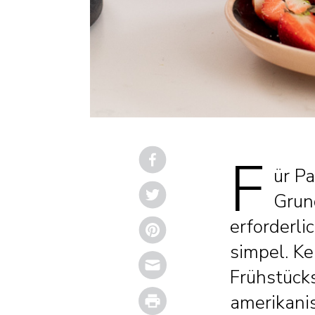
F
ür Pa
Grun
erforderli
simpel. Ke
Email
Frühstücks
Print
amerikani