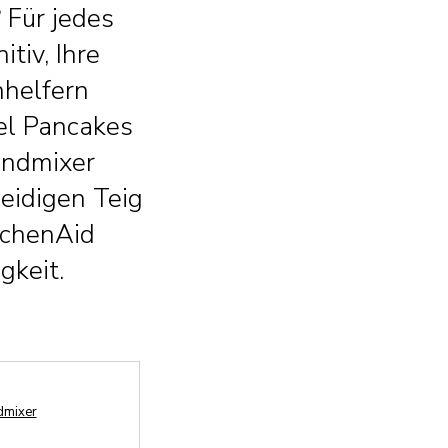
 Für jedes
tiv, Ihre
nhelfern
el Pancakes
tandmixer
eidigen Teig
itchenAid
gkeit.
dmixer