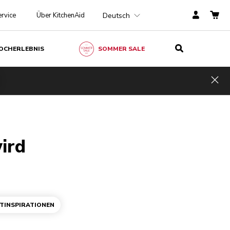
Deutsch
rvice
Über KitchenAid
OCHERLEBNIS
SOMMER SALE
Hid
ird
TINSPIRATIONEN