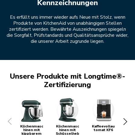
Kennzeichnungen
Es erfüllt uns immer wieder aufs Neue mit Stolz, wenn
Produkte von KitchenAid von unabhängigen Stellen
zertifiziert werden. Bewährte Auszeichnungen spiegeln
die Sorgfalt, Prüfstandards und Qualitätsansprüche wider,
die unserer Arbeit zugrunde liegen.
Unsere Produkte mit Longtime®-
Zertifizierung
Küchenmasc
Küchenmasc
Kaffeevollau
Kaf
hinen mit
hinen mit
tomat KF6
to
kippbarem
Schüsselheb