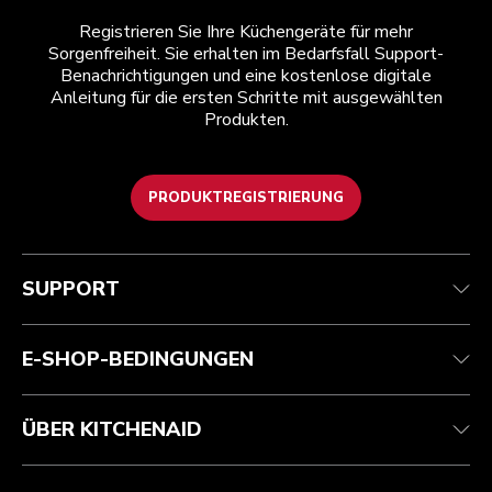
Registrieren Sie Ihre Küchengeräte für mehr
Sorgenfreiheit. Sie erhalten im Bedarfsfall Support-
Benachrichtigungen und eine kostenlose digitale
Anleitung für die ersten Schritte mit ausgewählten
Produkten.
PRODUKTREGISTRIERUNG
Kundenservice
Teilnahmebedingungen
Die Marke
Händlersuche
Verfolgen Sie Ihre Bestellung
Versand und Lieferung
Unsere Geschichte
SUPPORT
Garantie und Dokumente
Rückgaben und Erstattungen
Kontaktieren Sie uns.
Impressum
Häufig gestellte fragen
Erklärung zur Barrierefreiheit
ODR
E-SHOP-BEDINGUNGEN
ÜBER KITCHENAID