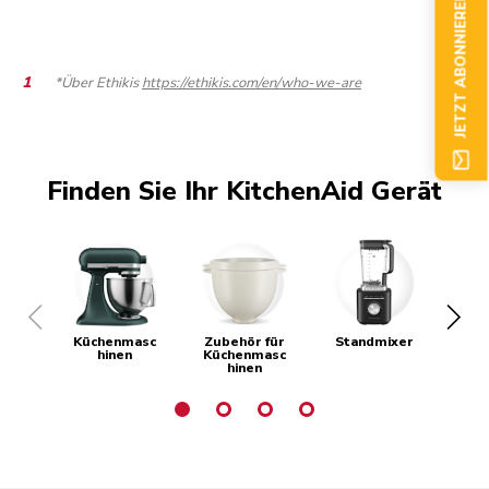
JETZT ABONNIEREN
*Über Ethikis
https://ethikis.com/en/who-we-are
Finden Sie Ihr KitchenAid Gerät
Küchenmasc
Zubehör für
Standmixer
Kaf
hinen
Küchenmasc
hinen