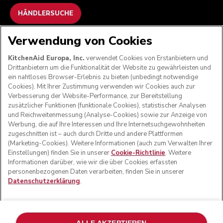
HÄNDLERSUCHE
Verwendung von Cookies
WIR AKZEPTIEREN
KitchenAid Europa, Inc.
verwendet Cookies von Erstanbietern und
Drittanbietern um die Funktionalität der Website zu gewährleisten und
ein nahtloses Browser-Erlebnis zu bieten (unbedingt notwendige
Cookies). Mit Ihrer Zustimmung verwenden wir Cookies auch zur
FOLGEN SIE UNS
Verbesserung der Website-Performance, zur Bereitstellung
zusätzlicher Funktionen (funktionale Cookies), statistischer Analysen
und Reichweitenmessung (Analyse-Cookies) sowie zur Anzeige von
Werbung, die auf Ihre Interessen und Ihre Internetsuchgewohnheiten
zugeschnitten ist – auch durch Dritte und andere Plattformen
(Marketing-Cookies). Weitere Informationen (auch zum Verwalten Ihrer
Einstellungen) finden Sie in unserer
Cookie-Richtlinie
. Weitere
Informationen darüber, wie wir die über Cookies erfassten
personenbezogenen Daten verarbeiten, finden Sie in unserer
Datenschutzerklärung
.
© KitchenAid 2026 - Alle Rechte vorbehalten. KitchenAid
und das Design der Küchenmaschine sind eingetragene